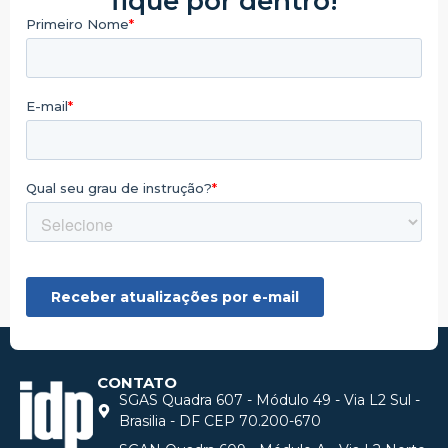
fique por dentro!
CONTATO
SGAS Quadra 607 - Módulo 49 - Via L2 Sul -
Brasilia - DF CEP 70.200-670