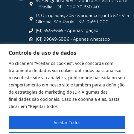
SGAN Quadra 609 - Módulo A - Via L2 Norte
- Brasília - DF - CEP 70.830-401
R. Olimpíadas, 205 - 5 andar conjunto 52 - Vila
Olímpia, São Paulo - SP, 04551-000
(61) 3535-6565 - Apenas ligação
(61) 99649-6886 - Apenas whatsapp
central@idp.edu.br
Controle de uso de dados
Consulte aqui o cadastro da Instituição no Sistema e-
Ao clicar em “Aceitar os cookies”, você concorda com
MEC
tratamento de dados via cookies utilizados para analisar
o uso deste site via analytics, publicidade baseada no seu
comportamento em nosso site e também para a definição
de estratégias de marketing do IDP. Algumas das
finalidades são opcionais. Caso se oponha a elas, basta
clicar em "Rejeitar todos".
Aceitar Todos