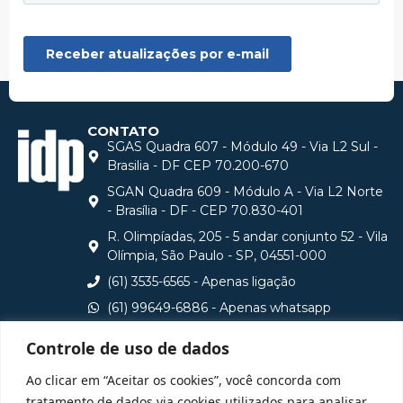
CONTATO
SGAS Quadra 607 - Módulo 49 - Via L2 Sul -
Brasilia - DF CEP 70.200-670
SGAN Quadra 609 - Módulo A - Via L2 Norte
- Brasília - DF - CEP 70.830-401
R. Olimpíadas, 205 - 5 andar conjunto 52 - Vila
Olímpia, São Paulo - SP, 04551-000
(61) 3535-6565 - Apenas ligação
(61) 99649-6886 - Apenas whatsapp
central@idp.edu.br
Controle de uso de dados
Consulte aqui o cadastro da Instituição no Sistema e-
Ao clicar em “Aceitar os cookies”, você concorda com
MEC
tratamento de dados via cookies utilizados para analisar