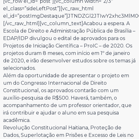
[vc_row el_id=”post”][vc_column width=”2/3″
el_class=”sideLeftPost”][vc_raw_html
el_id=”postImgDestaque”]JTNDZGl2JTIwY2xhc3Ml
[/vc_raw_html][vc_column_text]Acabou a espera. A
Escola de Direito e Administração Pública de Brasília –
EDAP/IDP divulgou o edital de aprovados para os
Projetos de Iniciação Científica – ProIC – de 2020. Os
projetos duram 8 meses, com início em 1º de janeiro
de 2020, e irão desenvolver estudos sobre os temas já
selecionados.
Além da oportunidade de apresentar o projeto em
um do Congresso Internacional de Direito
Constitucional, os aprovados contarão com um
auxílio-pesquisa de R$500. Haverá, também, o
acompanhamento de um professor orientador, que
irá contribuir e ajudar o aluno em sua pesquisa
acadêmica.
Revolução Constitucional Haitiana, Proteção de
Dados, Superlotação em Prisões e Excesso de Leis no