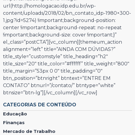
url(http://homologacao.idp.edu.br/wp-
content/uploads/2018/02/bn_contato_idp-1980×300-
1.jpg?id=5274) !important;background-position:
center !important;background-repeat: no-repeat
!important;background-size: cover !important;}”
el_class=”postCTA”][vc_column][themeum_action
alignment=”left” title=”AINDA COM DÚVIDAS?”
title_style=”customstyle” title_heading=”h2″
title_size=”20″ title_color=”#ffffff” title_weight=”800″
title_margin=”53px 0 0″ title_padding=”0″
btn_position=”btnright” btntext=”ENTRE EM
CONTATO” btnurl=”/contato/” btntype=”white”
btnsize=”btn-lg”][/vc_column][/vc_row]
CATEGORIAS DE CONTEÚDO
Educação
Finanças
Mercado de Trabalho