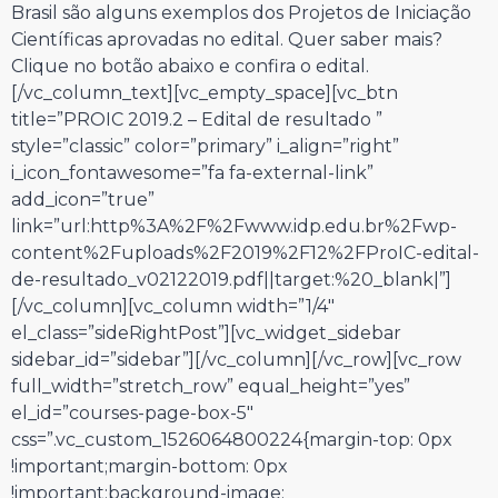
Brasil são alguns exemplos dos Projetos de Iniciação
Científicas aprovadas no edital. Quer saber mais?
Clique no botão abaixo e confira o edital.
[/vc_column_text][vc_empty_space][vc_btn
title=”PROIC 2019.2 – Edital de resultado ”
style=”classic” color=”primary” i_align=”right”
i_icon_fontawesome=”fa fa-external-link”
add_icon=”true”
link=”url:http%3A%2F%2Fwww.idp.edu.br%2Fwp-
content%2Fuploads%2F2019%2F12%2FProIC-edital-
de-resultado_v02122019.pdf||target:%20_blank|”]
[/vc_column][vc_column width=”1/4″
el_class=”sideRightPost”][vc_widget_sidebar
sidebar_id=”sidebar”][/vc_column][/vc_row][vc_row
full_width=”stretch_row” equal_height=”yes”
el_id=”courses-page-box-5″
css=”.vc_custom_1526064800224{margin-top: 0px
!important;margin-bottom: 0px
!important;background-image: