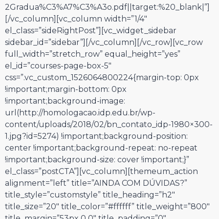
2Gradua%C3%A7%C3%A3o.pdf||target:%20_blank|”]
[/vc_column][vc_column width=”1/4″
el_class=”sideRightPost”][vc_widget_sidebar
sidebar_id=”sidebar”][/vc_column][/vc_row][vc_row
full_width=”stretch_row” equal_height=”yes”
el_id=”courses-page-box-5″
css=”.vc_custom_1526064800224{margin-top: 0px
!important;margin-bottom: 0px
!important;background-image:
url(http://homologacao.idp.edu.br/wp-
content/uploads/2018/02/bn_contato_idp-1980×300-
1.jpg?id=5274) !important;background-position:
center !important;background-repeat: no-repeat
!important;background-size: cover !important;}”
el_class=”postCTA”][vc_column][themeum_action
alignment=”left” title=”AINDA COM DÚVIDAS?”
title_style=”customstyle” title_heading=”h2″
title_size=”20″ title_color=”#ffffff” title_weight=”800″
title_margin=”53px 0 0″ title_padding=”0″