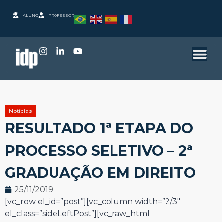
ALUNO
PROFESSOR
Notícias
RESULTADO 1ª ETAPA DO
PROCESSO SELETIVO – 2ª
GRADUAÇÃO EM DIREITO
25/11/2019
[vc_row el_id=”post”][vc_column width=”2/3″
el_class=”sideLeftPost”][vc_raw_html