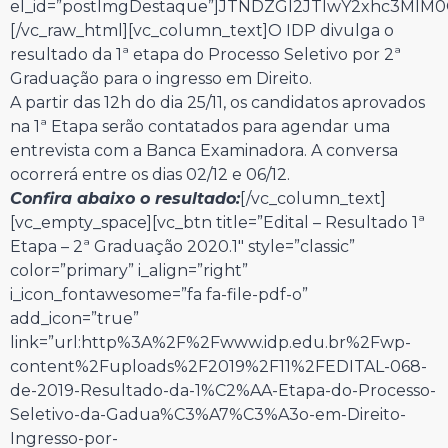
el_id=”postImgDestaque”]JTNDZGl2JTIwY2xhc3Ml
[/vc_raw_html][vc_column_text]O IDP divulga o
resultado da 1ª etapa do Processo Seletivo por 2ª
Graduação para o ingresso em Direito.
A partir das 12h do dia 25/11, os candidatos aprovados
na 1ª Etapa serão contatados para agendar uma
entrevista com a Banca Examinadora. A conversa
ocorrerá entre os dias 02/12 e 06/12.
Confira abaixo o resultado:
[/vc_column_text]
[vc_empty_space][vc_btn title=”Edital – Resultado 1ª
Etapa – 2ª Graduação 2020.1″ style=”classic”
color=”primary” i_align=”right”
i_icon_fontawesome=”fa fa-file-pdf-o”
add_icon=”true”
link=”url:http%3A%2F%2Fwww.idp.edu.br%2Fwp-
content%2Fuploads%2F2019%2F11%2FEDITAL-068-
de-2019-Resultado-da-1%C2%AA-Etapa-do-Processo-
Seletivo-da-Gadua%C3%A7%C3%A3o-em-Direito-
Ingresso-por-