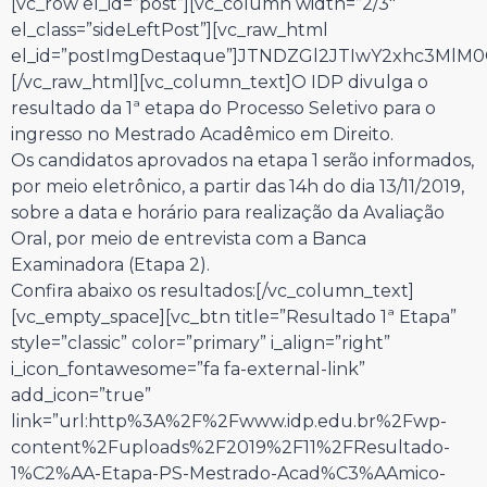
[vc_row el_id=”post”][vc_column width=”2/3″
el_class=”sideLeftPost”][vc_raw_html
el_id=”postImgDestaque”]JTNDZGl2JTIwY2xhc3Ml
[/vc_raw_html][vc_column_text]O IDP divulga o
resultado da 1ª etapa do Processo Seletivo para o
ingresso no Mestrado Acadêmico em Direito.
Os candidatos aprovados na etapa 1 serão informados,
por meio eletrônico, a partir das 14h do dia 13/11/2019,
sobre a data e horário para realização da Avaliação
Oral, por meio de entrevista com a Banca
Examinadora (Etapa 2).
Confira abaixo os resultados:[/vc_column_text]
[vc_empty_space][vc_btn title=”Resultado 1ª Etapa”
style=”classic” color=”primary” i_align=”right”
i_icon_fontawesome=”fa fa-external-link”
add_icon=”true”
link=”url:http%3A%2F%2Fwww.idp.edu.br%2Fwp-
content%2Fuploads%2F2019%2F11%2FResultado-
1%C2%AA-Etapa-PS-Mestrado-Acad%C3%AAmico-