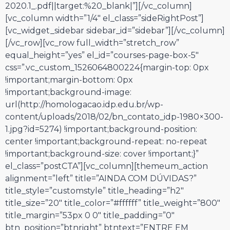
2020.1_.pdf||target:%20_blank|”][/vc_column]
[vc_column width=”1/4″ el_class=”sideRightPost”]
[vc_widget_sidebar sidebar_id=”sidebar”][/vc_column]
[/vc_row][vc_row full_width=”stretch_row”
equal_height=”yes” el_id=”courses-page-box-5″
css=”.vc_custom_1526064800224{margin-top: 0px
!important;margin-bottom: 0px
!important;background-image:
url(http://homologacao.idp.edu.br/wp-
content/uploads/2018/02/bn_contato_idp-1980×300-
1.jpg?id=5274) !important;background-position:
center !important;background-repeat: no-repeat
!important;background-size: cover !important;}”
el_class=”postCTA”][vc_column][themeum_action
alignment=”left” title=”AINDA COM DÚVIDAS?”
title_style=”customstyle” title_heading=”h2″
title_size=”20″ title_color=”#ffffff” title_weight=”800″
title_margin=”53px 0 0″ title_padding=”0″
btn_position=”btnright” btntext=”ENTRE EM