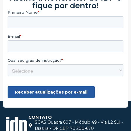
fique por dentro!
CONTATO
SGAS Quadra 607 - Módulo 49 - Via L2 Sul -
Brasilia - DF CEP 70.200-670