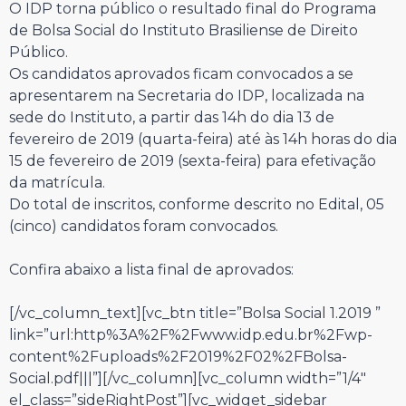
O IDP torna público o resultado final do Programa
de Bolsa Social do Instituto Brasiliense de Direito
Público.
Os candidatos aprovados ficam convocados a se
apresentarem na Secretaria do IDP, localizada na
sede do Instituto, a partir das 14h do dia 13 de
fevereiro de 2019 (quarta-feira) até às 14h horas do dia
15 de fevereiro de 2019 (sexta-feira) para efetivação
da matrícula.
Do total de inscritos, conforme descrito no Edital, 05
(cinco) candidatos foram convocados.
Confira abaixo a lista final de aprovados:
[/vc_column_text][vc_btn title=”Bolsa Social 1.2019 ”
link=”url:http%3A%2F%2Fwww.idp.edu.br%2Fwp-
content%2Fuploads%2F2019%2F02%2FBolsa-
Social.pdf|||”][/vc_column][vc_column width=”1/4″
el_class=”sideRightPost”][vc_widget_sidebar