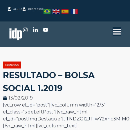
ALUNO
PROFESSOR
Notícias
RESULTADO – BOLSA
SOCIAL 1.2019
13/02/2019
[vc_row el_id=”post”][vc_column width=”2/3″
el_class=”sideLeftPost”][vc_raw_html
el_id=”postImgDestaque”]JTNDZGl2JTIwY2xhc3Ml
[/vc_raw_html][vc_column_text]