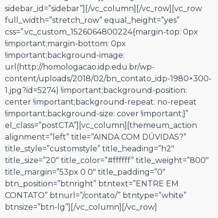
sidebar_id=”sidebar”][/vc_column][/vc_row][vc_row
full_width=”stretch_row” equal_height=”yes”
css=”.vc_custom_1526064800224{margin-top: 0px
!important;margin-bottom: 0px
!important;background-image:
url(http://homologacao.idp.edu.br/wp-
content/uploads/2018/02/bn_contato_idp-1980×300-
1.jpg?id=5274) !important;background-position:
center !important;background-repeat: no-repeat
!important;background-size: cover !important;}”
el_class=”postCTA”][vc_column][themeum_action
alignment=”left” title=”AINDA COM DÚVIDAS?”
title_style=”customstyle” title_heading=”h2″
title_size=”20″ title_color=”#ffffff” title_weight=”800″
title_margin=”53px 0 0″ title_padding=”0″
btn_position=”btnright” btntext=”ENTRE EM
CONTATO” btnurl=”/contato/” btntype=”white”
btnsize=”btn-lg”][/vc_column][/vc_row]