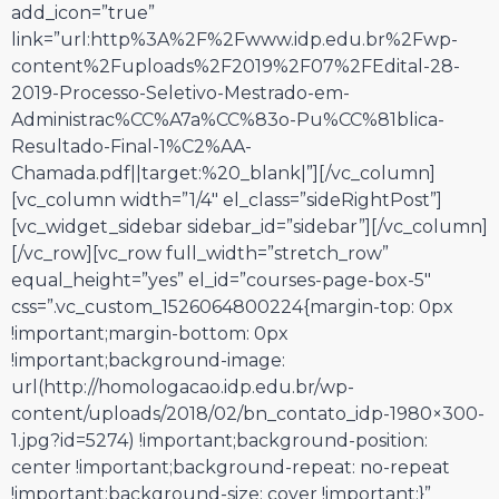
add_icon=”true”
link=”url:http%3A%2F%2Fwww.idp.edu.br%2Fwp-
content%2Fuploads%2F2019%2F07%2FEdital-28-
2019-Processo-Seletivo-Mestrado-em-
Administrac%CC%A7a%CC%83o-Pu%CC%81blica-
Resultado-Final-1%C2%AA-
Chamada.pdf||target:%20_blank|”][/vc_column]
[vc_column width=”1/4″ el_class=”sideRightPost”]
[vc_widget_sidebar sidebar_id=”sidebar”][/vc_column]
[/vc_row][vc_row full_width=”stretch_row”
equal_height=”yes” el_id=”courses-page-box-5″
css=”.vc_custom_1526064800224{margin-top: 0px
!important;margin-bottom: 0px
!important;background-image:
url(http://homologacao.idp.edu.br/wp-
content/uploads/2018/02/bn_contato_idp-1980×300-
1.jpg?id=5274) !important;background-position:
center !important;background-repeat: no-repeat
!important;background-size: cover !important;}”