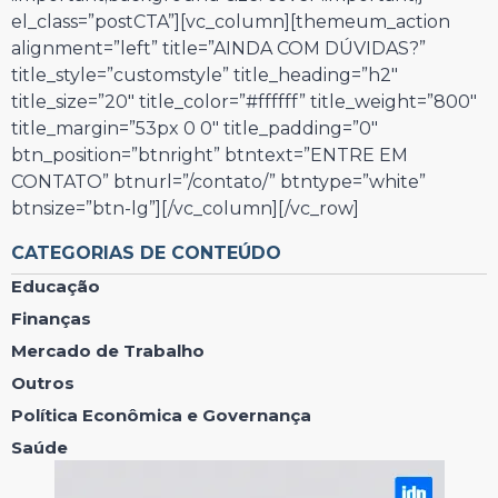
el_class=”postCTA”][vc_column][themeum_action
alignment=”left” title=”AINDA COM DÚVIDAS?”
title_style=”customstyle” title_heading=”h2″
title_size=”20″ title_color=”#ffffff” title_weight=”800″
title_margin=”53px 0 0″ title_padding=”0″
btn_position=”btnright” btntext=”ENTRE EM
CONTATO” btnurl=”/contato/” btntype=”white”
btnsize=”btn-lg”][/vc_column][/vc_row]
CATEGORIAS DE CONTEÚDO
Educação
Finanças
Mercado de Trabalho
Outros
Política Econômica e Governança
Saúde