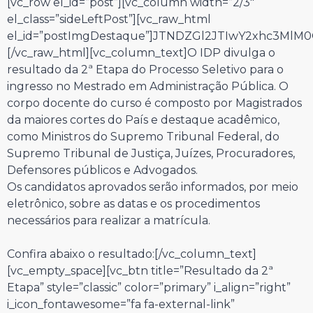
[vc_row el_id=”post”][vc_column width=”2/3″
el_class=”sideLeftPost”][vc_raw_html
el_id=”postImgDestaque”]JTNDZGl2JTIwY2xhc3Ml
[/vc_raw_html][vc_column_text]O IDP divulga o
resultado da 2ª Etapa do Processo Seletivo para o
ingresso no Mestrado em Administração Pública. O
corpo docente do curso é composto por Magistrados
da maiores cortes do País e destaque acadêmico,
como Ministros do Supremo Tribunal Federal, do
Supremo Tribunal de Justiça, Juízes, Procuradores,
Defensores públicos e Advogados.
Os candidatos aprovados serão informados, por meio
eletrônico, sobre as datas e os procedimentos
necessários para realizar a matrícula.
Confira abaixo o resultado:[/vc_column_text]
[vc_empty_space][vc_btn title=”Resultado da 2ª
Etapa” style=”classic” color=”primary” i_align=”right”
i_icon_fontawesome=”fa fa-external-link”