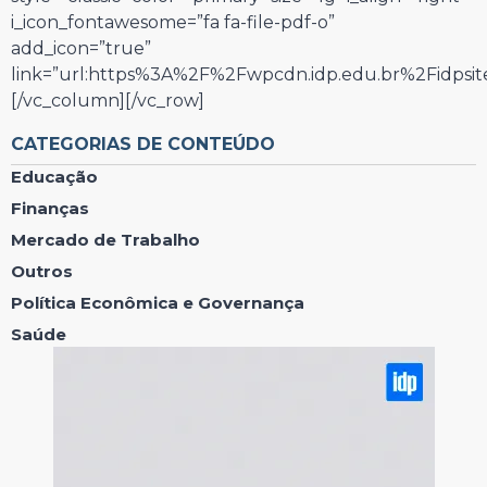
i_icon_fontawesome=”fa fa-file-pdf-o”
add_icon=”true”
link=”url:https%3A%2F%2Fwpcdn.idp.edu.br%2Fidp
[/vc_column][/vc_row]
CATEGORIAS DE CONTEÚDO
Educação
Finanças
Mercado de Trabalho
Outros
Política Econômica e Governança
Saúde