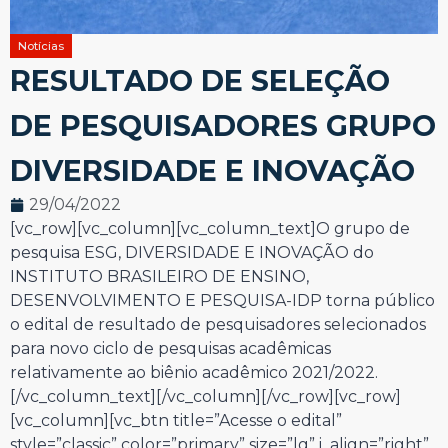
Notícias
RESULTADO DE SELEÇÃO
DE PESQUISADORES GRUPO
DIVERSIDADE E INOVAÇÃO
29/04/2022
[vc_row][vc_column][vc_column_text]O grupo de
pesquisa ESG, DIVERSIDADE E INOVAÇÃO do
INSTITUTO BRASILEIRO DE ENSINO,
DESENVOLVIMENTO E PESQUISA-IDP torna público
o edital de resultado de pesquisadores selecionados
para novo ciclo de pesquisas acadêmicas
relativamente ao biênio acadêmico 2021/2022.
[/vc_column_text][/vc_column][/vc_row][vc_row]
[vc_column][vc_btn title=”Acesse o edital”
style=”classic” color=”primary” size=”lg” i_align=”right”