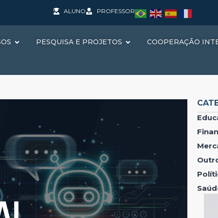
ALUNO
PROFESSOR
SOS
PESQUISA E PROJETOS
COOPERAÇÃO INT
CAT
Educ
Fina
Merc
Outr
Polí
Saúd