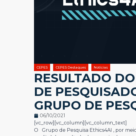
CEPES
CEPES Destaques
Notícias
RESULTADO D
DE PESQUISAD
GRUPO DE PESQ
06/10/2021
[vc_row][vc_column][vc_column_text]
O Grupo de Pesquisa
Ethics4AI
, por mei