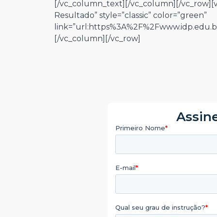
[/vc_column_text][/vc_column][/vc_row][v
Resultado” style=”classic” color=”green”
link=”url:https%3A%2F%2Fwww.idp.edu.br
[/vc_column][/vc_row]
Assine