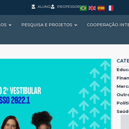
ALUNO
PROFESSOR
SOS
PESQUISA E PROJETOS
COOPERAÇÃO INT
CAT
Educ
Fina
Merc
Outr
Polí
Saúd