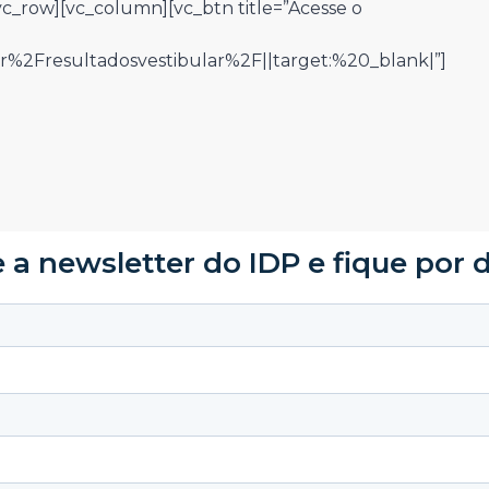
c_row][vc_column][vc_btn title=”Acesse o
%2Fresultadosvestibular%2F||target:%20_blank|”]
 a newsletter do IDP e fique por 