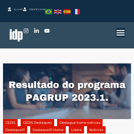
ALUNO
PROFESSOR
CEDIS
CEDIS Destaques
Destaque home notícias
Destaque01
Destaque01-Home
Lidera
Notícias