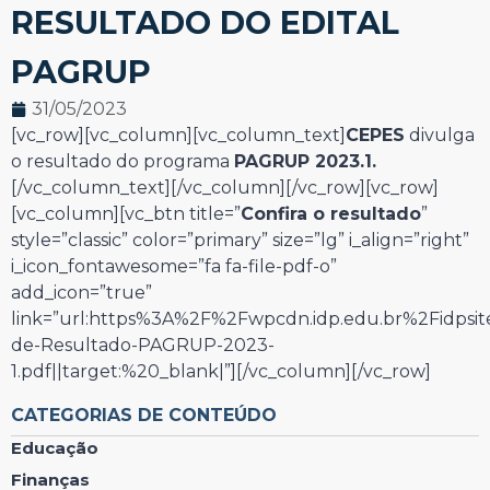
RESULTADO DO EDITAL
PAGRUP
31/05/2023
[vc_row][vc_column][vc_column_text]
CEPES
divulga
o resultado do programa
PAGRUP 2023.1.
[/vc_column_text][/vc_column][/vc_row][vc_row]
[vc_column][vc_btn title=”
Confira o resultado
”
style=”classic” color=”primary” size=”lg” i_align=”right”
i_icon_fontawesome=”fa fa-file-pdf-o”
add_icon=”true”
link=”url:https%3A%2F%2Fwpcdn.idp.edu.br%2Fidpsi
de-Resultado-PAGRUP-2023-
1.pdf||target:%20_blank|”][/vc_column][/vc_row]
CATEGORIAS DE CONTEÚDO
Educação
Finanças