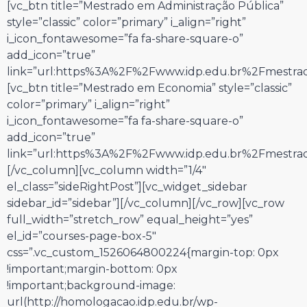
[vc_btn title=”Mestrado em Administração Pública”
style=”classic” color=”primary” i_align=”right”
i_icon_fontawesome=”fa fa-share-square-o”
add_icon=”true”
link=”url:https%3A%2F%2Fwww.idp.edu.br%2Fmestrado
[vc_btn title=”Mestrado em Economia” style=”classic”
color=”primary” i_align=”right”
i_icon_fontawesome=”fa fa-share-square-o”
add_icon=”true”
link=”url:https%3A%2F%2Fwww.idp.edu.br%2Fmestrad
[/vc_column][vc_column width=”1/4″
el_class=”sideRightPost”][vc_widget_sidebar
sidebar_id=”sidebar”][/vc_column][/vc_row][vc_row
full_width=”stretch_row” equal_height=”yes”
el_id=”courses-page-box-5″
css=”.vc_custom_1526064800224{margin-top: 0px
!important;margin-bottom: 0px
!important;background-image:
url(http://homologacao.idp.edu.br/wp-