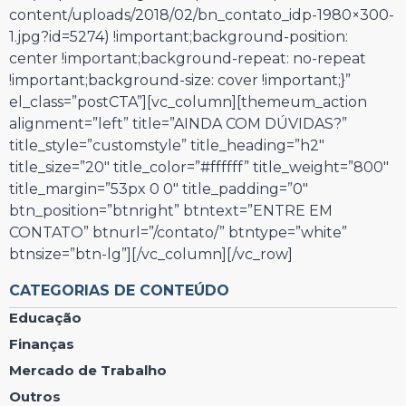
content/uploads/2018/02/bn_contato_idp-1980×300-
1.jpg?id=5274) !important;background-position:
center !important;background-repeat: no-repeat
!important;background-size: cover !important;}”
el_class=”postCTA”][vc_column][themeum_action
alignment=”left” title=”AINDA COM DÚVIDAS?”
title_style=”customstyle” title_heading=”h2″
title_size=”20″ title_color=”#ffffff” title_weight=”800″
title_margin=”53px 0 0″ title_padding=”0″
btn_position=”btnright” btntext=”ENTRE EM
CONTATO” btnurl=”/contato/” btntype=”white”
btnsize=”btn-lg”][/vc_column][/vc_row]
CATEGORIAS DE CONTEÚDO
Educação
Finanças
Mercado de Trabalho
Outros