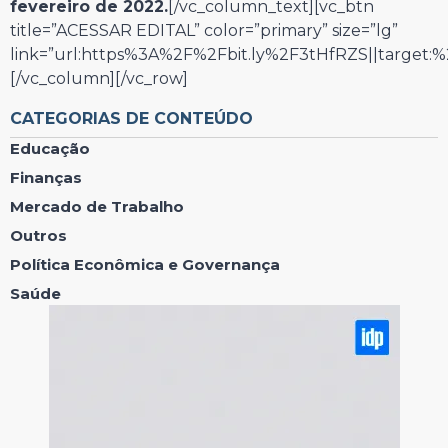
fevereiro de 2022.
[/vc_column_text][vc_btn
title=”ACESSAR EDITAL” color=”primary” size=”lg”
link=”url:https%3A%2F%2Fbit.ly%2F3tHfRZS||target:%
[/vc_column][/vc_row]
CATEGORIAS DE CONTEÚDO
Educação
Finanças
Mercado de Trabalho
Outros
Política Econômica e Governança
Saúde