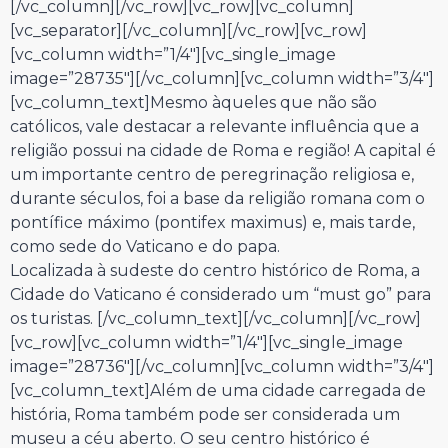
[/vc_column][/vc_row][vc_row][vc_column]
[vc_separator][/vc_column][/vc_row][vc_row]
[vc_column width=”1/4″][vc_single_image
image=”28735″][/vc_column][vc_column width=”3/4″]
[vc_column_text]
Mesmo àqueles que não são
católicos, vale destacar a relevante influência que a
religião possui na cidade de Roma e região! A capital é
um importante centro de peregrinação religiosa e,
durante séculos, foi a base da religião romana com o
pontífice máximo (pontifex maximus) e, mais tarde,
como sede do Vaticano e do papa.
Localizada à sudeste do centro histórico de Roma, a
Cidade do Vaticano é considerado um “must go” para
os turistas.
[/vc_column_text][/vc_column][/vc_row]
[vc_row][vc_column width=”1/4″][vc_single_image
image=”28736″][/vc_column][vc_column width=”3/4″]
[vc_column_text]
Além de uma cidade carregada de
história, Roma também pode ser considerada um
museu a céu aberto. O seu centro histórico é