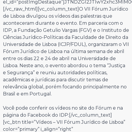
el_id=”postImgDestaque”]JTNDZGl2JTIwY2xhc3Ml
[/vc_raw_html][vc_column_text]O VII Fórum Jurídico
de Lisboa divulgou os vídeos das palestras que
aconteceram durante o evento. Em parceria com o
IDP, a Fundação Getulio Vargas (FGV) e o Instituto de
Ciências Jurídico-Políticas da Faculdade de Direito da
Universidade de Lisboa (ICJP/FDUL), organizaram o VII
Fórum Jurídico de Lisboa na última semana de abril
entre os dias 22 e 24 de abril na Universidade de
Lisboa. Neste ano, o evento abordou o tema “Justiça
e Segurança” e reuniu autoridades políticas,
acadêmicas e jurídicas para discutir temas de
relevância global, porém focando principalmente no
Brasil e em Portugal.
Você pode conferir os vídeos no site do Fórum e na
página do Facebook do IDP:[/vc_column_text]
[vc_btn title=”Vídeos – VII Fórum Jurídico de Lisboa”
color=”primary” i_align=”right”