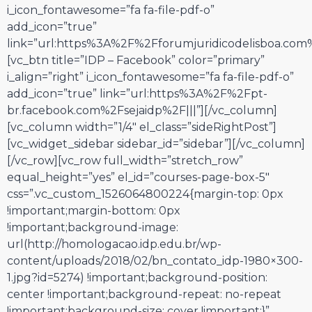
i_icon_fontawesome=”fa fa-file-pdf-o”
add_icon=”true”
link=”url:https%3A%2F%2Fforumjuridicodelisboa.com%2
[vc_btn title=”IDP – Facebook” color=”primary”
i_align=”right” i_icon_fontawesome=”fa fa-file-pdf-o”
add_icon=”true” link=”url:https%3A%2F%2Fpt-
br.facebook.com%2Fsejaidp%2F|||”][/vc_column]
[vc_column width=”1/4″ el_class=”sideRightPost”]
[vc_widget_sidebar sidebar_id=”sidebar”][/vc_column]
[/vc_row][vc_row full_width=”stretch_row”
equal_height=”yes” el_id=”courses-page-box-5″
css=”.vc_custom_1526064800224{margin-top: 0px
!important;margin-bottom: 0px
!important;background-image:
url(http://homologacao.idp.edu.br/wp-
content/uploads/2018/02/bn_contato_idp-1980×300-
1.jpg?id=5274) !important;background-position:
center !important;background-repeat: no-repeat
!important;background-size: cover !important;}”