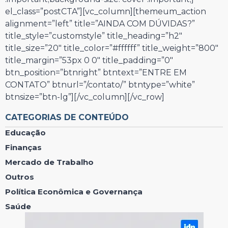
el_class=”postCTA”][vc_column][themeum_action
alignment=”left” title=”AINDA COM DÚVIDAS?”
title_style=”customstyle” title_heading=”h2″
title_size=”20″ title_color=”#ffffff” title_weight=”800″
title_margin=”53px 0 0″ title_padding=”0″
btn_position=”btnright” btntext=”ENTRE EM
CONTATO” btnurl=”/contato/” btntype=”white”
btnsize=”btn-lg”][/vc_column][/vc_row]
CATEGORIAS DE CONTEÚDO
Educação
Finanças
Mercado de Trabalho
Outros
Política Econômica e Governança
Saúde