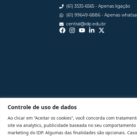
(61) 3535-6565 - Apenas ligação
(61) 99649-6886 - Apenas whats
central@idp.edu.br
Controle de uso de dados
Ao clicar em “Aceitar os cookies”, você concorda com tratament
site via analytics, publicidade baseada no seu comportamento
marketing do IDP. Algumas das finalidades são opcionais. Caso 