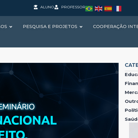
ALUNO
PROFESSOR
SOS
PESQUISA E PROJETOS
COOPERAÇÃO INT
CAT
Educ
Fina
Merc
Outr
Polí
Saúd