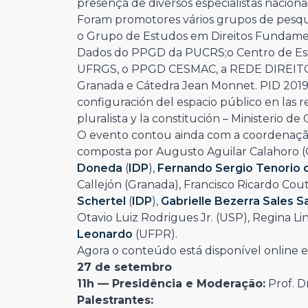
presença de diversos especialistas nacionai
Foram promotores vários grupos de pesqu
o Grupo de Estudos em Direitos Fundame
Dados do PPGD da PUCRS;o Centro de E
UFRGS, o PPGD CESMAC, a REDE DIREIT
Granada e Cátedra Jean Monnet. PID 2019-
configuración del espacio público en las r
pluralista y la constitución – Ministerio d
O evento contou ainda com a coordenaçã
composta por Augusto Aguilar Calahoro (
Doneda
(
IDP
),
Fernando Sergio Tenorio
Callejón (Granada), Francisco Ricardo Cou
Schertel
(
IDP
),
Gabrielle Bezerra Sales S
Otavio Luiz Rodrigues Jr. (USP), Regina 
Leonardo
(UFPR).
Agora o conteúdo está disponível online e 
27 de setembro
11h —
Presidência e Moderação:
Prof. D
Palestrantes: