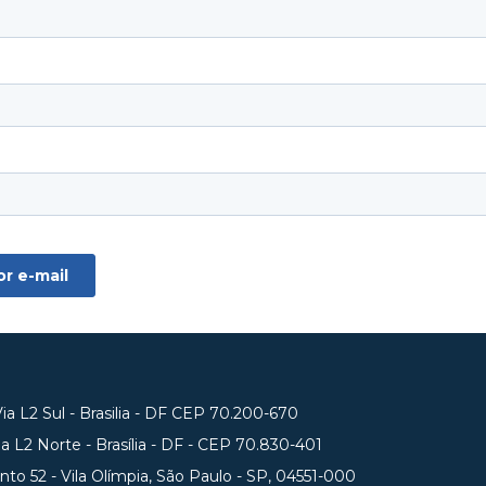
a L2 Sul - Brasilia - DF CEP 70.200-670
 L2 Norte - Brasília - DF - CEP 70.830-401
unto 52 - Vila Olímpia, São Paulo - SP, 04551-000