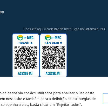
app
Consulte aqui o cadastro da Instituição no Sistema e-MEC
o de dados via cookies utilizados para analisar o uso deste
 em nosso site e também para a definição de estratégias de
@ 2025 Todos Direitos Reservados
se oponha a elas, basta clicar em "Rejeitar todos".