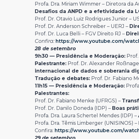
Profa. Dra. Miriam Wimmer – Diretora da 
Desafios da ANPD e a efetividade da 
Prof. Dr. Otavio Luiz Rodrigues Junior –
Prof. Dr. Anderson Schreiber – UERJ –
Dir
Prof. Dr. Luca Belli – FGV Direito RJ –
Dire
Confira:
https://www.youtube.com/wat
28 de setembro
9h30 —
Presidência e Moderação:
Prof.
Palestrante:
Prof. Dr. Alexander Roßnagel
internacional de dados e soberania dig
Tradução e debates:
Prof. Dr. Fabiano 
11h15 —
Presidência e Moderação:
Profa
Palestrantes:
Prof. Dr. Fabiano Menke (UFRGS) –
Trans
Prof. Dr. Danilo Doneda (IDP) –
Boas prát
Profa. Dra. Laura Schertel Mendes (IDP) –
Profa. Dra. Têmis Limberger (UNISINOS) –
Confira:
https://www.youtube.com/wat
29 de setembro