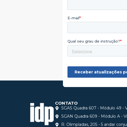
CONTATO
SGAS Quadra 607 - Módulo 49 - Vi
SGAN Quadra 609 - Módulo A - Via
R. Olimpíadas, 205 - 5 andar conj