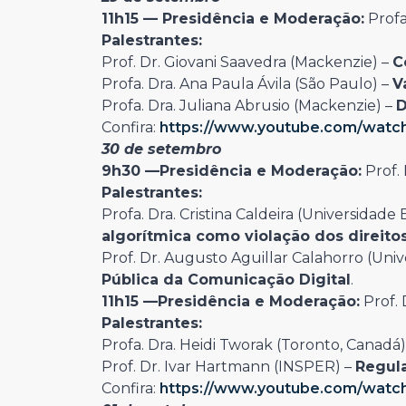
11h15 —
Presidência e Moderação:
Profa
Palestrantes:
Prof. Dr. Giovani Saavedra (Mackenzie) –
C
Profa. Dra. Ana Paula Ávila (São Paulo) –
V
Profa. Dra. Juliana Abrusio (Mackenzie) –
D
Confira:
https://www.youtube.com/watc
30 de setembro
9h30 —
Presidência e Moderação:
Prof.
Palestrantes:
Profa. Dra. Cristina Caldeira (Universidade 
algorítmica como violação dos direit
Prof. Dr. Augusto Aguillar Calahorro (Uni
Pública da Comunicação Digital
.
11h15 —
Presidência e Moderação:
Prof. 
Palestrantes:
Profa. Dra. Heidi Tworak (Toronto, Canadá)
Prof. Dr. Ivar Hartmann (INSPER) –
Regula
Confira:
https://www.youtube.com/watc