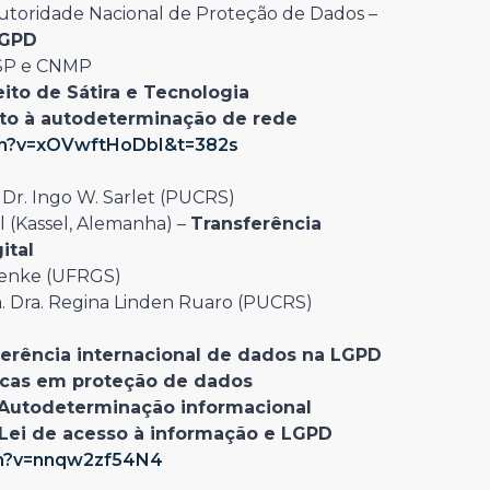
Autoridade Nacional de Proteção de Dados –
LGPD
 USP e CNMP
eito de Sátira e Tecnologia
ito à autodeterminação de rede
ch?v=xOVwftHoDbI&t=382s
 Dr. Ingo W. Sarlet (PUCRS)
 (Kassel, Alemanha) –
Transferência
ital
Menke (UFRGS)
. Dra. Regina Linden Ruaro (PUCRS)
ferência internacional de dados na LGPD
icas em proteção de dados
Autodeterminação informacional
Lei de acesso à informação e LGPD
ch?v=nnqw2zf54N4