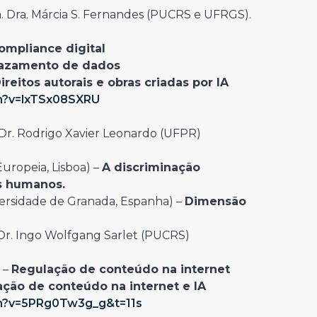
. Dra. Márcia S. Fernandes (PUCRS e UFRGS).
ompliance digital
azamento de dados
ireitos autorais e obras criadas por IA
h?v=lxTSx08SXRU
 Dr. Rodrigo Xavier Leonardo (UFPR)
Europeia, Lisboa) –
A discriminação
os humanos.
versidade de Granada, Espanha) –
Dimensão
Dr. Ingo Wolfgang Sarlet (PUCRS)
 –
Regulação de conteúdo na internet
ção de conteúdo na internet e IA
h?v=5PRg0Tw3g_g&t=11s