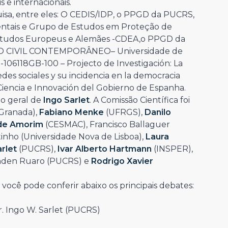
s e internacionais.
isa, entre eles: O CEDIS/IDP, o PPGD da PUCRS,
ntais e Grupo de Estudos em Proteção de
studos Europeus e Alemães -CDEA,o PPGD da
O CIVIL CONTEMPORÂNEO– Universidade de
106118GB-100 – Projecto de Investigación: La
edes sociales y su incidencia en la democracia
e Ciencia e Innovación del Gobierno de Espanha.
o geral de
Ingo Sarlet
. A Comissão Científica foi
Granada),
Fabiano Menke
(UFRGS),
Danilo
 de Amorim
(CESMAC), Francisco Ballaguer
tinho (Universidade Nova de Lisboa),
Laura
arlet
(PUCRS),
Ivar Alberto Hartmann
(INSPER),
Linden Ruaro (PUCRS) e
Rodrigo Xavier
você pode conferir abaixo os principais debates:
r. Ingo W. Sarlet (PUCRS)