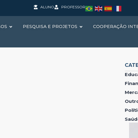
ALUNO
PROFESSOR
SOS
PESQUISA E PROJETOS
COOPERAÇÃO INT
CAT
Educ
Fina
Merc
Outr
Polí
Saúd