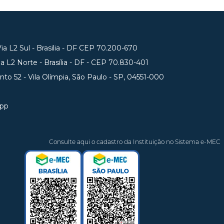
a L2 Sul - Brasilia - DF CEP 70.200-670
 L2 Norte - Brasília - DF - CEP 70.830-401
unto 52 - Vila Olímpia, São Paulo - SP, 04551-000
app
Consulte aqui o cadastro da Instituição no Sistema e-MEC