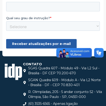
CONTATO
SGAS Quadra 607 - Módulo 49 - Via L2 Sul -
Brasilia - DF CEP 70.200-670
SGAN Quadra 609 - Módulo A - Via L2 Norte
- Brasília - DF - CEP 70.830-401
R. Olimpíadas, 205 - 5 andar conjunto 52 - Vila
Olímpia, São Paulo - SP, 04551-000
(61) 3535-6565 - Apenas ligação