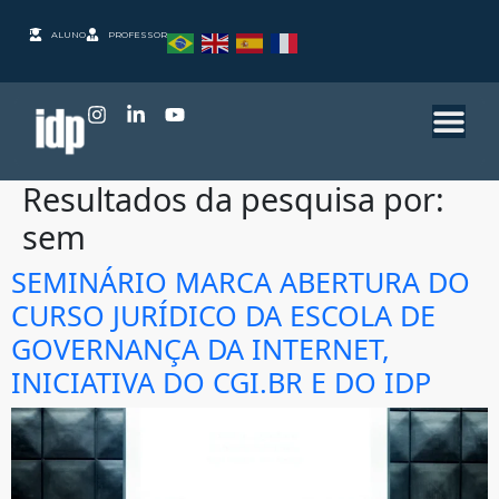
ALUNO
PROFESSOR
Resultados da pesquisa por:
sem
SEMINÁRIO MARCA ABERTURA DO
CURSO JURÍDICO DA ESCOLA DE
GOVERNANÇA DA INTERNET,
INICIATIVA DO CGI.BR E DO IDP