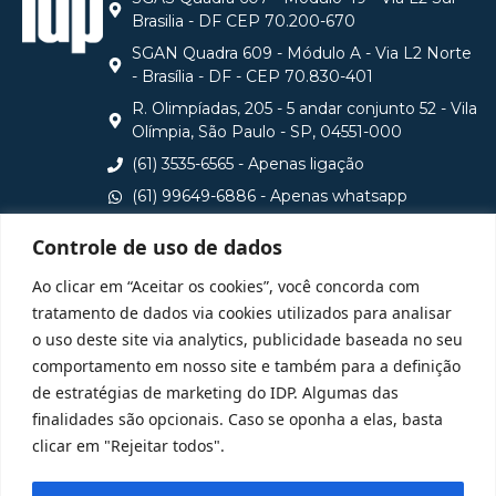
Brasilia - DF CEP 70.200-670
SGAN Quadra 609 - Módulo A - Via L2 Norte
- Brasília - DF - CEP 70.830-401
R. Olimpíadas, 205 - 5 andar conjunto 52 - Vila
Olímpia, São Paulo - SP, 04551-000
(61) 3535-6565 - Apenas ligação
(61) 99649-6886 - Apenas whatsapp
central@idp.edu.br
Controle de uso de dados
Consulte aqui o cadastro da Instituição no Sistema e-
Ao clicar em “Aceitar os cookies”, você concorda com
MEC
tratamento de dados via cookies utilizados para analisar
o uso deste site via analytics, publicidade baseada no seu
comportamento em nosso site e também para a definição
de estratégias de marketing do IDP. Algumas das
finalidades são opcionais. Caso se oponha a elas, basta
clicar em "Rejeitar todos".