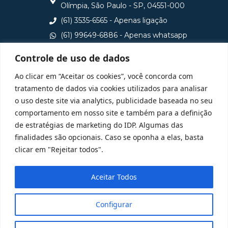
Olímpia, São Paulo - SP, 04551-000
(61) 3535-6565 - Apenas ligação
(61) 99649-6886 - Apenas whatsapp
central@idp.edu.br
Controle de uso de dados
Consulte aqui o cadastro da Instituição no Sistema e-
Ao clicar em “Aceitar os cookies”, você concorda com
MEC
tratamento de dados via cookies utilizados para analisar
o uso deste site via analytics, publicidade baseada no seu
comportamento em nosso site e também para a definição
de estratégias de marketing do IDP. Algumas das
finalidades são opcionais. Caso se oponha a elas, basta
clicar em "Rejeitar todos".
Aceitar Todos
Configurar