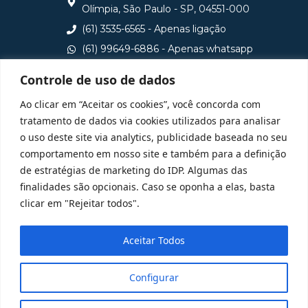
Olímpia, São Paulo - SP, 04551-000
(61) 3535-6565 - Apenas ligação
(61) 99649-6886 - Apenas whatsapp
central@idp.edu.br
Controle de uso de dados
Consulte aqui o cadastro da Instituição no Sistema e-
Ao clicar em “Aceitar os cookies”, você concorda com
MEC
tratamento de dados via cookies utilizados para analisar
o uso deste site via analytics, publicidade baseada no seu
comportamento em nosso site e também para a definição
de estratégias de marketing do IDP. Algumas das
finalidades são opcionais. Caso se oponha a elas, basta
clicar em "Rejeitar todos".
Aceitar Todos
Configurar