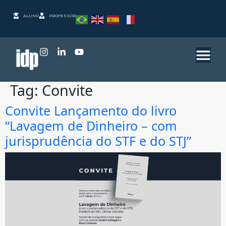
ALUNO
PROFESSOR
Tag:
Convite
Convite Lançamento do livro
“Lavagem de Dinheiro – com
jurisprudência do STF e do STJ”