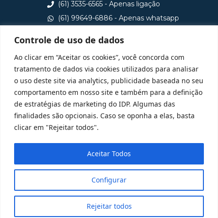
(61) 3535-6565 - Apenas ligação
(61) 99649-6886 - Apenas whatsapp
central@idp.edu.br
Controle de uso de dados
Consulte aqui o cadastro da Instituição no Sistema e-
Ao clicar em “Aceitar os cookies”, você concorda com
MEC
tratamento de dados via cookies utilizados para analisar
o uso deste site via analytics, publicidade baseada no seu
comportamento em nosso site e também para a definição
de estratégias de marketing do IDP. Algumas das
finalidades são opcionais. Caso se oponha a elas, basta
clicar em "Rejeitar todos".
Aceitar Todos
Configurar
Rejeitar todos
@ 2025 Todos Direitos Reservados