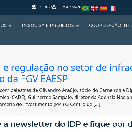
ALUNO
PROFESSOR
SOS
PESQUISA E PROJETOS
COOPERAÇÃO INT
 e regulação no setor de infra
to da FGV EAESP
 com palestras de Gilvandro Araújo, sócio do Carneiros e 
ica (CADE); Guilherme Sampaio, diretor da Agência Naciona
arceria de Investimento (PPI) O Centro de […]
 a newsletter do IDP e fique por 