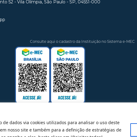
unto 52 - Vila Olímpia, São Paulo - SP, 04551-000
app
Consulte aqui o cadastro da Instituição no Sistema e-MEC
o de dados via cookies utilizados para analisar o uso deste
 em nosso site e também para a definição de estratégias de
@ 2025 Todos Direitos Reservados