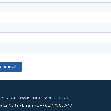
a L2 Sul - Brasilia - DF CEP 70.200-670
 L2 Norte - Brasília - DF - CEP 70.830-401