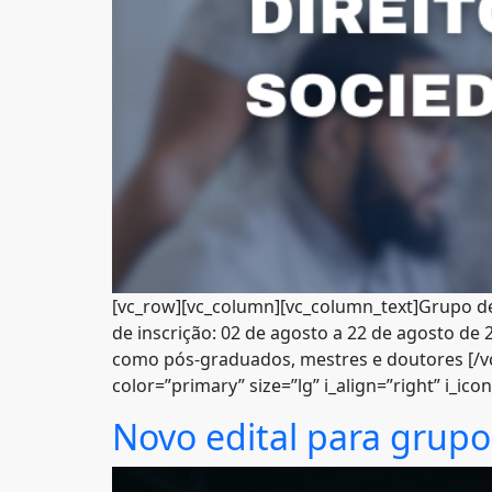
[vc_row][vc_column][vc_column_text]Grupo de
de inscrição: 02 de agosto a 22 de agosto de
como pós-graduados, mestres e doutores [/vc_
color=”primary” size=”lg” i_align=”right” i_ic
Novo edital para grupo