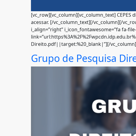
[vc_row][vc_column][vc_column_text] CEPES di
acessar. [/vc_column_text][/vc_column][/vc_row
i_align=”right” i_icon_fontawesome=”fa fa-file
link=”url:https%3A%2F%2Fwpcdn.idp.edu.br%
Direito.pdf||target:%20_blank|”][/vc_column]
Grupo de Pesquisa Dir