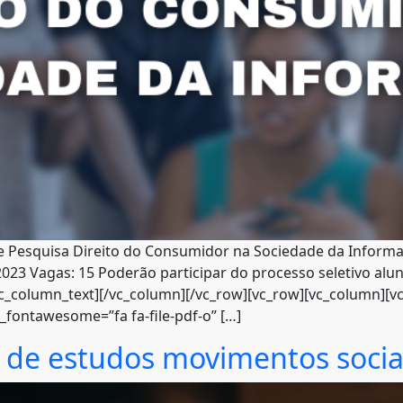
 Pesquisa Direito do Consumidor na Sociedade da Informaç
 2023 Vagas: 15 Poderão participar do processo seletivo a
column_text][/vc_column][/vc_row][vc_row][vc_column][vc_btn
on_fontawesome=”fa fa-file-pdf-o” […]
 de estudos movimentos socia