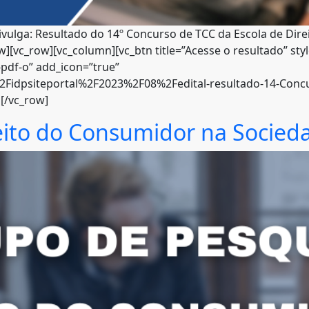
vulga: Resultado do 14º Concurso de TCC da Escola de Dire
][vc_row][vc_column][vc_btn title=”Acesse o resultado” styl
-pdf-o” add_icon=”true”
2Fidpsiteportal%2F2023%2F08%2Fedital-resultado-14-Concu
[/vc_row]
eito do Consumidor na Socied