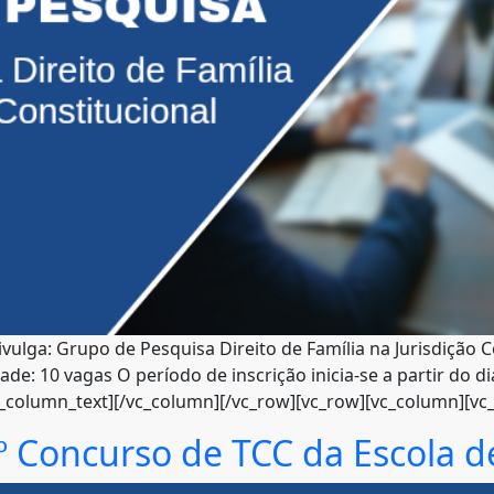
ulga: Grupo de Pesquisa Direito de Família na Jurisdição C
dade: 10 vagas O período de inscrição inicia-se a partir do 
_column_text][/vc_column][/vc_row][vc_row][vc_column][vc_b
º Concurso de TCC da Escola d