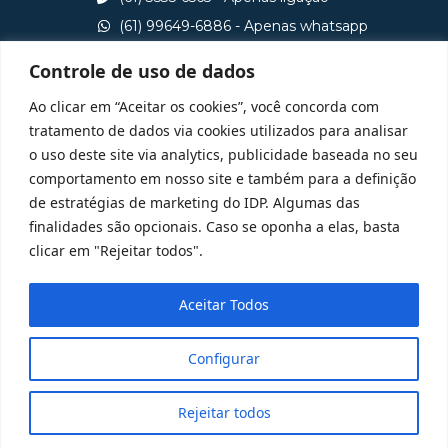
(61) 99649-6886 - Apenas whatsapp
central@idp.edu.br
Controle de uso de dados
Consulte aqui o cadastro da Instituição no Sistema e-
Ao clicar em “Aceitar os cookies”, você concorda com
MEC
tratamento de dados via cookies utilizados para analisar
o uso deste site via analytics, publicidade baseada no seu
comportamento em nosso site e também para a definição
de estratégias de marketing do IDP. Algumas das
finalidades são opcionais. Caso se oponha a elas, basta
clicar em "Rejeitar todos".
Aceitar Todos
Configurar
Rejeitar todos
@ 2025 Todos Direitos Reservados