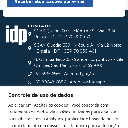
CONTATO
SGAS Quadra 607 - Módulo 49 - Via L2 Sul -
Brasilia - DF CEP 70.200-670
SGAN Quadra 609 - Módulo A - Via L2 Norte
- Brasília - DF - CEP 70.830-401
R. Olimpíadas, 205 - 5 andar conjunto 52 - Vila
Olímpia, São Paulo - SP, 04551-000
(61) 3535-6565 - Apenas ligação
(61) 99649-6886 - Apenas whatsapp
central@idp.edu.br
Controle de uso de dados
Consulte aqui o cadastro da Instituição no Sistema e-
Ao clicar em “Aceitar os cookies”, você concorda com
MEC
tratamento de dados via cookies utilizados para analisar
o uso deste site via analytics, publicidade baseada no seu
comportamento em nosso site e também para a definição