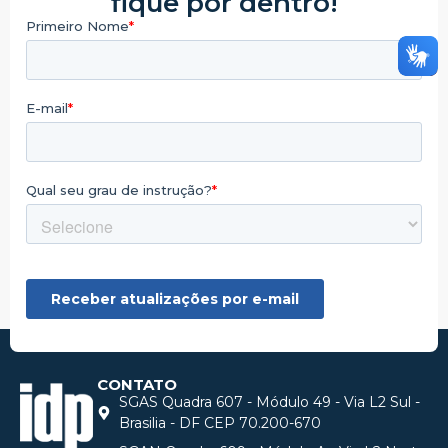
fique por dentro!
CONTATO
SGAS Quadra 607 - Módulo 49 - Via L2 Sul -
Brasilia - DF CEP 70.200-670