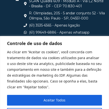
SGAN Quadra 609 - Módulo A - Via L2 Norte
- Brasília - DF - CEP 70.830-401
R. Olimpíadas, 205 - 5 andar conjunto 52 - Vila
Olímpia, São Paulo - SP, 04551-000
(61) 3535-6565 - Apenas ligação
(61) 99649-6886 - Apenas whatsapp
central@idp.edu.br
Controle de uso de dados
Consulte aqui o cadastro da Instituição no Sistema e-
Ao clicar em “Aceitar os cookies”, você concorda com
MEC
tratamento de dados via cookies utilizados para analisar
o uso deste site via analytics, publicidade baseada no seu
comportamento em nosso site e também para a definição
de estratégias de marketing do IDP. Algumas das
finalidades são opcionais. Caso se oponha a elas, basta
clicar em "Rejeitar todos".
Aceitar Todos