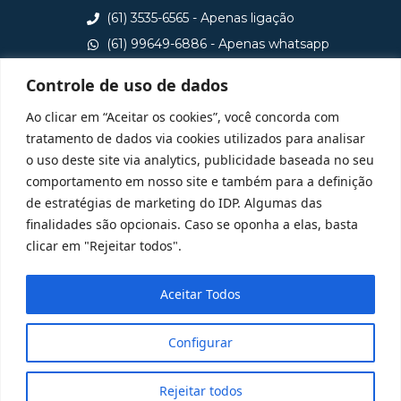
(61) 3535-6565 - Apenas ligação
(61) 99649-6886 - Apenas whatsapp
central@idp.edu.br
Controle de uso de dados
Consulte aqui o cadastro da Instituição no Sistema e-
Ao clicar em “Aceitar os cookies”, você concorda com
MEC
tratamento de dados via cookies utilizados para analisar
o uso deste site via analytics, publicidade baseada no seu
comportamento em nosso site e também para a definição
de estratégias de marketing do IDP. Algumas das
finalidades são opcionais. Caso se oponha a elas, basta
clicar em "Rejeitar todos".
Aceitar Todos
Configurar
Rejeitar todos
@ 2025 Todos Direitos Reservados