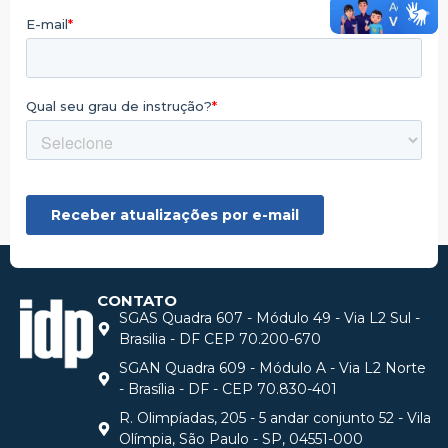
CONTATO
SGAS Quadra 607 - Módulo 49 - Via L2 Sul -
Brasilia - DF CEP 70.200-670
SGAN Quadra 609 - Módulo A - Via L2 Norte
- Brasília - DF - CEP 70.830-401
R. Olimpíadas, 205 - 5 andar conjunto 52 - Vila
Olímpia, São Paulo - SP, 04551-000