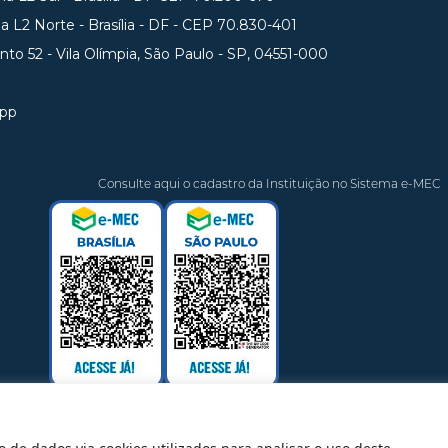
 L2 Norte - Brasília - DF - CEP 70.830-401
unto 52 - Vila Olímpia, São Paulo - SP, 04551-000
app
Consulte aqui o cadastro da Instituição no Sistema e-MEC