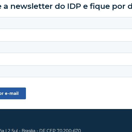
 a newsletter do IDP e fique por 
a L2 Sul - Brasilia - DF CEP 70.200-670