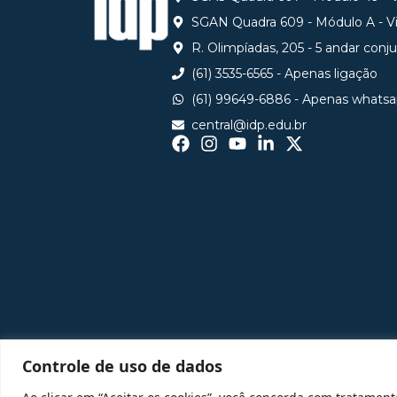
SGAN Quadra 609 - Módulo A - Via
R. Olimpíadas, 205 - 5 andar conj
(61) 3535-6565 - Apenas ligação
(61) 99649-6886 - Apenas whats
central@idp.edu.br
Controle de uso de dados