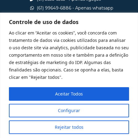
(61) 99649-6886 - Apenas whatsapp
central@idp.edu.br
Controle de uso de dados
Consulte aqui o cadastro da Instituição no Sistema e-
Ao clicar em “Aceitar os cookies”, você concorda com
MEC
tratamento de dados via cookies utilizados para analisar
o uso deste site via analytics, publicidade baseada no seu
comportamento em nosso site e também para a definição
de estratégias de marketing do IDP. Algumas das
finalidades são opcionais. Caso se oponha a elas, basta
clicar em "Rejeitar todos".
Aceitar Todos
Configurar
Rejeitar todos
@ 2025 Todos Direitos Reservados