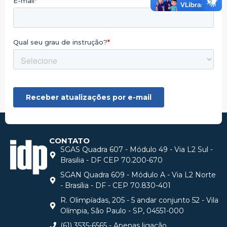
CONTATO
SGAS Quadra 607 - Módulo 49 - Via L2 Sul -
Brasilia - DF CEP 70.200-670
SGAN Quadra 609 - Módulo A - Via L2 Norte
- Brasília - DF - CEP 70.830-401
R. Olimpíadas, 205 - 5 andar conjunto 52 - Vila
Olímpia, São Paulo - SP, 04551-000
(61) 3535-6565 - Apenas ligação