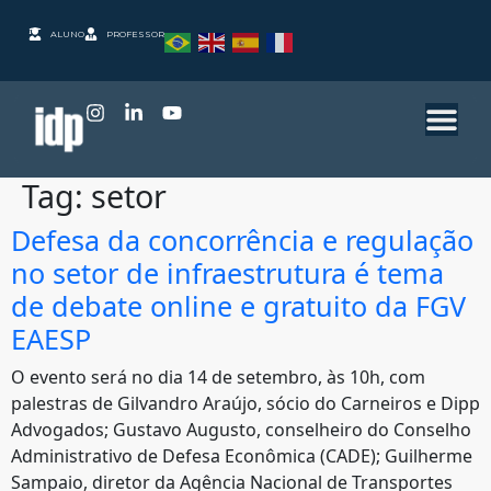
ALUNO
PROFESSOR
Tag:
setor
Defesa da concorrência e regulação
no setor de infraestrutura é tema
de debate online e gratuito da FGV
EAESP
O evento será no dia 14 de setembro, às 10h, com
palestras de Gilvandro Araújo, sócio do Carneiros e Dipp
Advogados; Gustavo Augusto, conselheiro do Conselho
Administrativo de Defesa Econômica (CADE); Guilherme
Sampaio, diretor da Agência Nacional de Transportes