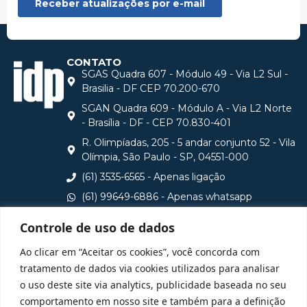
CONTATO
SGAS Quadra 607 - Módulo 49 - Via L2 Sul -
Brasilia - DF CEP 70.200-670
SGAN Quadra 609 - Módulo A - Via L2 Norte
- Brasília - DF - CEP 70.830-401
R. Olimpíadas, 205 - 5 andar conjunto 52 - Vila
Olímpia, São Paulo - SP, 04551-000
(61) 3535-6565 - Apenas ligação
(61) 99649-6886 - Apenas whatsapp
central@idp.edu.br
Controle de uso de dados
Consulte aqui o cadastro da Instituição no Sistema e-
Ao clicar em “Aceitar os cookies”, você concorda com
MEC
tratamento de dados via cookies utilizados para analisar
o uso deste site via analytics, publicidade baseada no seu
comportamento em nosso site e também para a definição