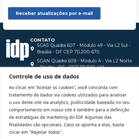
CONTATO
SGAS Quadra 607 - Módulo 49 - Via L2 Sul -
Brasilia - DF CEP 70.200-670
SGAN Quadra 609 - Módulo A - Via L2 Norte
- Brasília - DF - CEP 70.830-401
Controle de uso de dados
R. Olimpíadas, 205 - 5 andar conjunto 52 - Vila
Olímpia, São Paulo - SP, 04551-000
Ao clicar em “Aceitar os cookies”, você concorda com
(61) 3535-6565 - Apenas ligação
tratamento de dados via cookies utilizados para analisar
(61) 99649-6886 - Apenas whatsapp
o uso deste site via analytics, publicidade baseada no seu
comportamento em nosso site e também para a definição
central@idp.edu.br
de estratégias de marketing do IDP. Algumas das
Consulte aqui o cadastro da Instituição no Sistema e-
finalidades são opcionais. Caso se oponha a elas, basta
MEC
clicar em "Rejeitar todos".