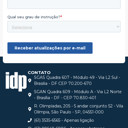
CONTATO
SGAS Quadra 607 - Módulo 49 - Via L2 Sul -
Brasilia - DF CEP 70.200-670
SGAN Quadra 609 - Módulo A - Via L2 Norte
- Brasília - DF - CEP 70.830-401
R. Olimpíadas, 205 - 5 andar conjunto 52 - Vila
Olímpia, São Paulo - SP, 04551-000
(61) 3535-6565 - Apenas ligação