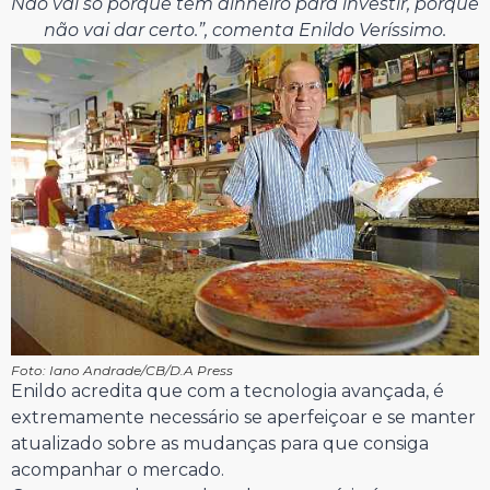
Não vai só porque tem dinheiro para investir, porque
não vai dar certo.”, comenta Enildo Veríssimo.
Foto: Iano Andrade/CB/D.A Press
Enildo acredita que com a tecnologia avançada, é
extremamente necessário se aperfeiçoar e se manter
atualizado sobre as mudanças para que consiga
acompanhar o mercado.