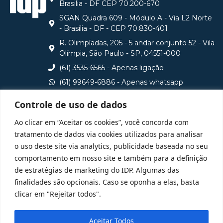
Brasilia - DF CEP 70.200-670
SGAN Quadra 609 - Módulo A - Via L2 Norte
- Brasília - DF - CEP 70.830-401
R. Olimpíadas, 205 - 5 andar conjunto 52 - Vila
Olímpia, São Paulo - SP, 04551-000
(61) 3535-6565 - Apenas ligação
(61) 99649-6886 - Apenas whatsapp
central@idp.edu.br
Controle de uso de dados
Consulte aqui o cadastro da Instituição no Sistema e-
Ao clicar em “Aceitar os cookies”, você concorda com
MEC
tratamento de dados via cookies utilizados para analisar
o uso deste site via analytics, publicidade baseada no seu
comportamento em nosso site e também para a definição
de estratégias de marketing do IDP. Algumas das
finalidades são opcionais. Caso se oponha a elas, basta
clicar em "Rejeitar todos".
Aceitar Todos