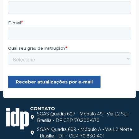
CONTATO
SGAS Quadra 607 - Módulo 49 - Via L2 Sul -
Brasilia - DF CEP 70.200-670
SGAN Quadra 609 - Módulo A - Via L2 Norte
- Brasília - DF - CEP 70.830-401