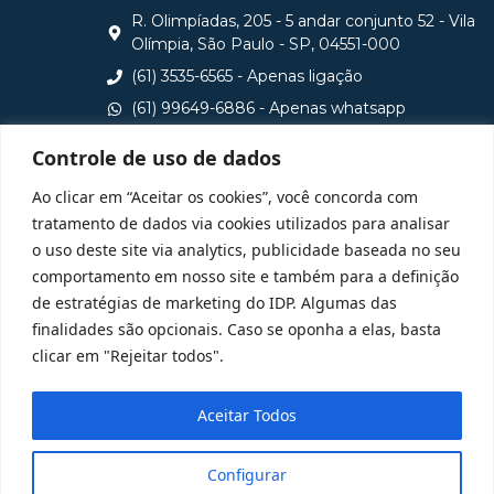
R. Olimpíadas, 205 - 5 andar conjunto 52 - Vila
Olímpia, São Paulo - SP, 04551-000
(61) 3535-6565 - Apenas ligação
(61) 99649-6886 - Apenas whatsapp
central@idp.edu.br
Controle de uso de dados
Consulte aqui o cadastro da Instituição no Sistema e-
Ao clicar em “Aceitar os cookies”, você concorda com
MEC
tratamento de dados via cookies utilizados para analisar
o uso deste site via analytics, publicidade baseada no seu
comportamento em nosso site e também para a definição
de estratégias de marketing do IDP. Algumas das
finalidades são opcionais. Caso se oponha a elas, basta
clicar em "Rejeitar todos".
Aceitar Todos
Configurar