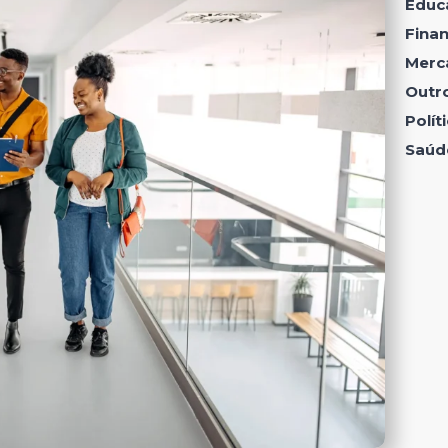
Educ
Fina
Merc
Outr
Polí
Saúd