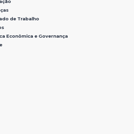
ação
nças
ado de Trabalho
os
tica Econômica e Governança
e