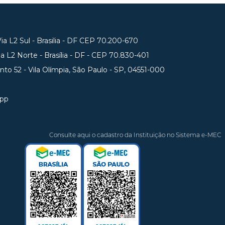
a L2 Sul - Brasilia - DF CEP 70.200-670
 L2 Norte - Brasília - DF - CEP 70.830-401
unto 52 - Vila Olímpia, São Paulo - SP, 04551-000
app
Consulte aqui o cadastro da Instituição no Sistema e-MEC