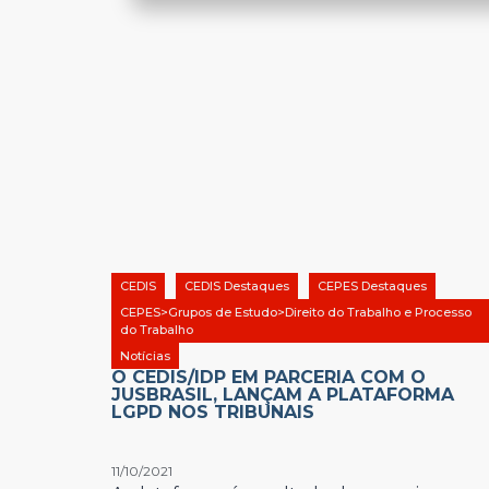
CEDIS
CEDIS Destaques
CEPES Destaques
CEPES>Grupos de Estudo>Direito do Trabalho e Processo
do Trabalho
Notícias
O CEDIS/IDP EM PARCERIA COM O
JUSBRASIL, LANÇAM A PLATAFORMA
LGPD NOS TRIBUNAIS
11/10/2021