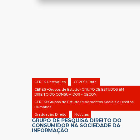
CEPES Destaques
CEPES>Edital
CEPES>Grupos de Estudo>GRUPO DE ESTUDOS EM
DIREITO DO CONSUMIDOR - GECON
CEPES>Grupos de Estudo>Movimentos Sociais e Direitos
Humanos
Graduação DIreito
Notícias
GRUPO DE PESQUISA DIREITO DO
CONSUMIDOR NA SOCIEDADE DA
INFORMAÇÃO