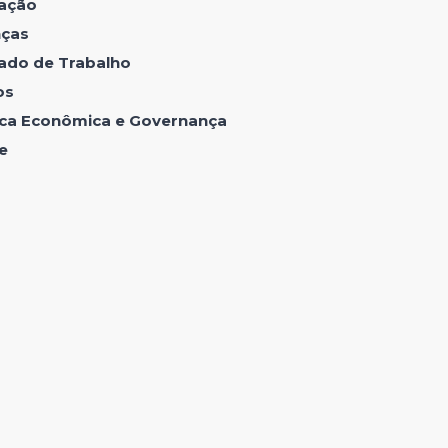
ação
nças
ado de Trabalho
os
tica Econômica e Governança
e