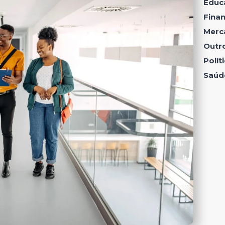
Educ
Fina
Merc
Outr
Polí
Saúd