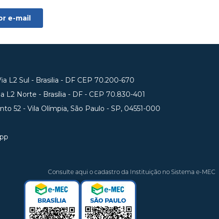
a L2 Sul - Brasilia - DF CEP 70.200-670
 L2 Norte - Brasília - DF - CEP 70.830-401
unto 52 - Vila Olímpia, São Paulo - SP, 04551-000
app
Consulte aqui o cadastro da Instituição no Sistema e-MEC