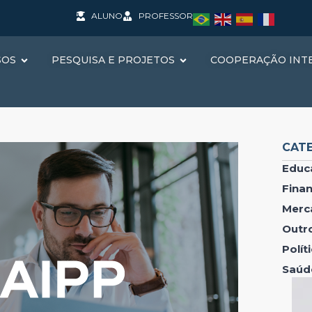
ALUNO
PROFESSOR
SOS
PESQUISA E PROJETOS
COOPERAÇÃO INT
CAT
Educ
Fina
Merc
Outr
Polí
Saúd