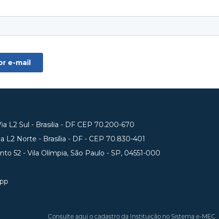
a L2 Sul - Brasilia - DF CEP 70.200-670
 L2 Norte - Brasília - DF - CEP 70.830-401
unto 52 - Vila Olímpia, São Paulo - SP, 04551-000
app
Consulte aqui o cadastro da Instituição no Sistema e-MEC