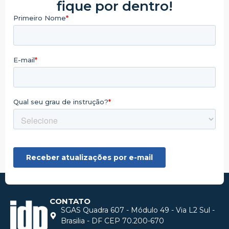
fique por dentro!
CONTATO
SGAS Quadra 607 - Módulo 49 - Via L2 Sul -
Brasilia - DF CEP 70.200-670