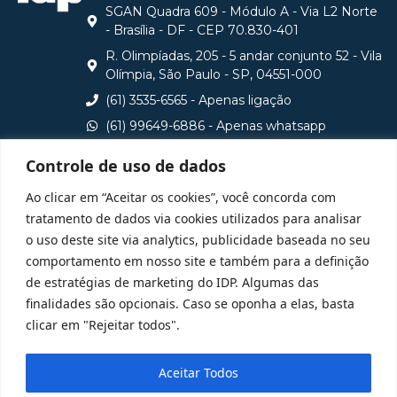
SGAN Quadra 609 - Módulo A - Via L2 Norte
- Brasília - DF - CEP 70.830-401
R. Olimpíadas, 205 - 5 andar conjunto 52 - Vila
Olímpia, São Paulo - SP, 04551-000
(61) 3535-6565 - Apenas ligação
(61) 99649-6886 - Apenas whatsapp
central@idp.edu.br
Controle de uso de dados
Consulte aqui o cadastro da Instituição no Sistema e-
Ao clicar em “Aceitar os cookies”, você concorda com
MEC
tratamento de dados via cookies utilizados para analisar
o uso deste site via analytics, publicidade baseada no seu
comportamento em nosso site e também para a definição
de estratégias de marketing do IDP. Algumas das
finalidades são opcionais. Caso se oponha a elas, basta
clicar em "Rejeitar todos".
Aceitar Todos