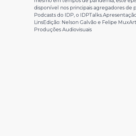
mesmo em tempos de pandemia, este episó
disponível nos principais agregadores de
Podcasts do IDP, o IDPTalks.Apresentaçã
LinsEdição: Nelson Galvão e Felipe MuxArt
Produções Audiovisuais