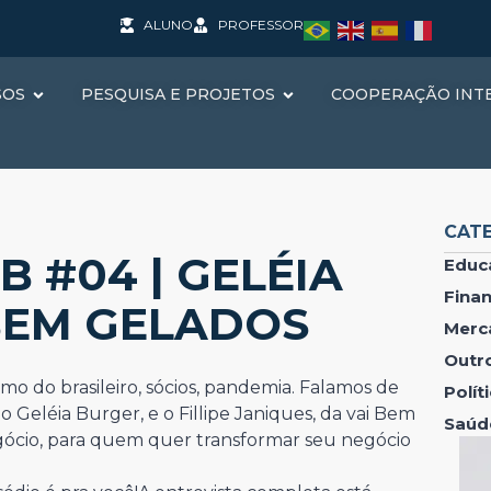
ALUNO
PROFESSOR
SOS
PESQUISA E PROJETOS
COOPERAÇÃO INT
CAT
 #04 | GELÉIA
Educ
Fina
BEM GELADOS
Merc
Outr
mo do brasileiro, sócios, pandemia. Falamos de
Polí
 Geléia Burger, e o Fillipe Janiques, da vai Bem
Saúd
ócio, para quem quer transformar seu negócio