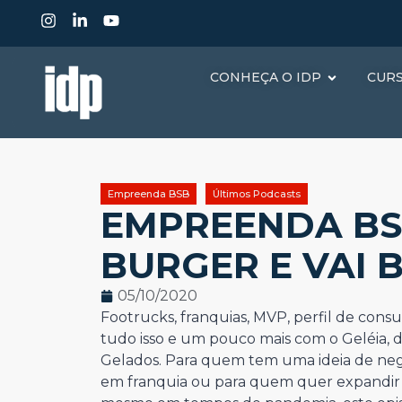
CONHEÇA O IDP
CUR
Empreenda BSB
Últimos Podcasts
EMPREENDA BSB
BURGER E VAI 
05/10/2020
Footrucks, franquias, MVP, perfil de consu
tudo isso e um pouco mais com o Geléia, do
Gelados. Para quem tem uma ideia de neg
em franquia ou para quem quer expandir