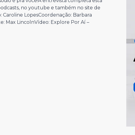
dio é pra você!A entrevista completa está
 podcasts, no youtube e também no site de
o: Caroline LopesCoordenação: Barbara
e: Max LincolnVídeo: Explore Por Aí –