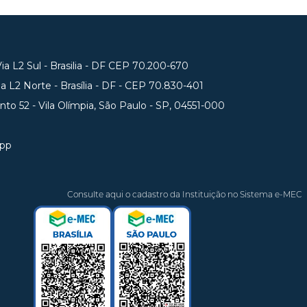
a L2 Sul - Brasilia - DF CEP 70.200-670
 L2 Norte - Brasília - DF - CEP 70.830-401
unto 52 - Vila Olímpia, São Paulo - SP, 04551-000
app
Consulte aqui o cadastro da Instituição no Sistema e-MEC