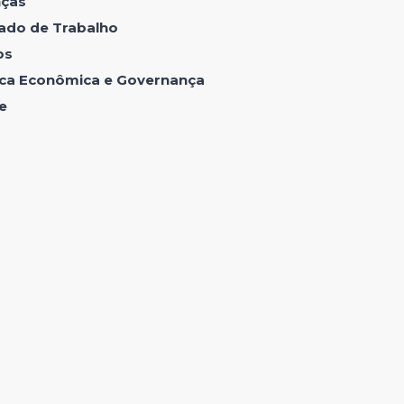
nças
ado de Trabalho
os
tica Econômica e Governança
e