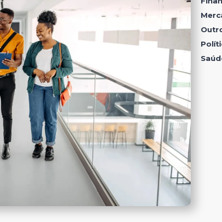
Fina
Merc
Outr
Polí
Saúd