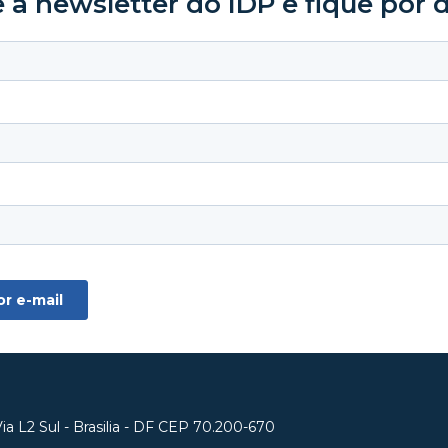
 a newsletter do IDP e fique por 
a L2 Sul - Brasilia - DF CEP 70.200-670