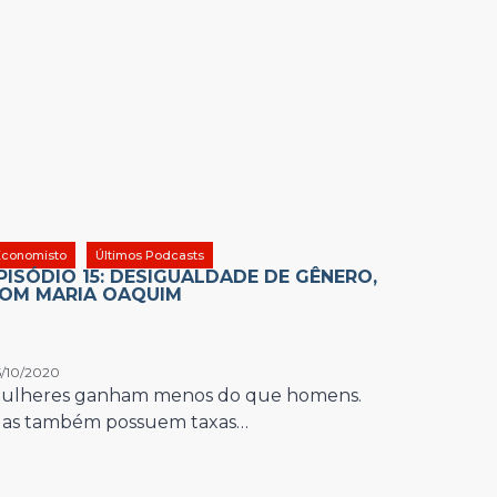
Economisto
Últimos Podcasts
PISÓDIO 15: DESIGUALDADE DE GÊNERO,
OM MARIA OAQUIM
/10/2020
ulheres ganham menos do que homens.
las também possuem taxas…