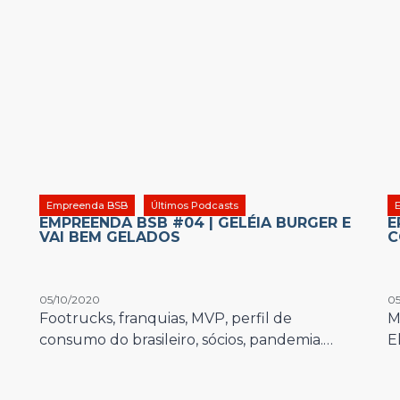
Empreenda BSB
Últimos Podcasts
EMPREENDA BSB #04 | GELÉIA BURGER E
E
VAI BEM GELADOS
C
05/10/2020
05
Footrucks, franquias, MVP, perfil de
M
consumo do brasileiro, sócios, pandemia.…
E