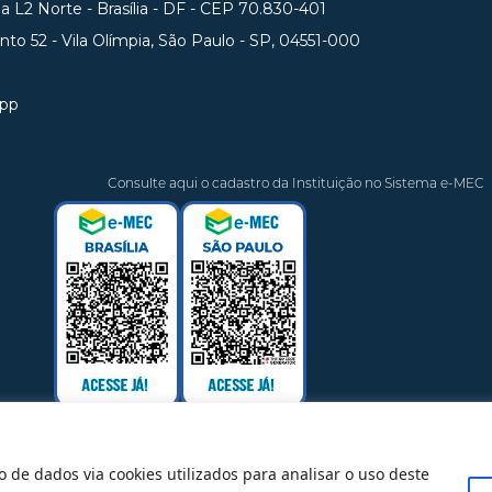
 L2 Norte - Brasília - DF - CEP 70.830-401
unto 52 - Vila Olímpia, São Paulo - SP, 04551-000
app
Consulte aqui o cadastro da Instituição no Sistema e-MEC
o de dados via cookies utilizados para analisar o uso deste