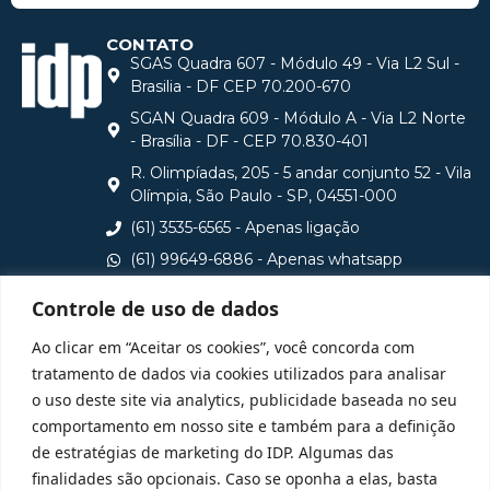
CONTATO
SGAS Quadra 607 - Módulo 49 - Via L2 Sul -
Brasilia - DF CEP 70.200-670
SGAN Quadra 609 - Módulo A - Via L2 Norte
- Brasília - DF - CEP 70.830-401
R. Olimpíadas, 205 - 5 andar conjunto 52 - Vila
Olímpia, São Paulo - SP, 04551-000
(61) 3535-6565 - Apenas ligação
(61) 99649-6886 - Apenas whatsapp
central@idp.edu.br
Controle de uso de dados
Consulte aqui o cadastro da Instituição no Sistema e-
Ao clicar em “Aceitar os cookies”, você concorda com
MEC
tratamento de dados via cookies utilizados para analisar
o uso deste site via analytics, publicidade baseada no seu
comportamento em nosso site e também para a definição
de estratégias de marketing do IDP. Algumas das
finalidades são opcionais. Caso se oponha a elas, basta