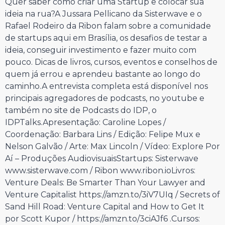
Quer saber como criar uma Startup e colocar sua
ideia na rua?A Jussara Pellicano da Sisterwave e o
Rafael Rodeiro da Ribon falam sobre a comunidade
de startups aqui em Brasília, os desafios de testar a
ideia, conseguir investimento e fazer muito com
pouco. Dicas de livros, cursos, eventos e conselhos de
quem já errou e aprendeu bastante ao longo do
caminho.A entrevista completa está disponível nos
principais agregadores de podcasts, no youtube e
também no site de Podcasts do IDP, o
IDPTalks.Apresentação: Caroline Lopes /
Coordenação: Barbara Lins / Edição: Felipe Mux e
Nelson Galvão / Arte: Max Lincoln / Vídeo: Explore Por
Aí – Produções AudiovisuaisStartups: Sisterwave
www.sisterwave.com / Ribon www.ribon.ioLivros:
Venture Deals: Be Smarter Than Your Lawyer and
Venture Capitalist https://amzn.to/3iV7UIq / Secrets of
Sand Hill Road: Venture Capital and How to Get It
por Scott Kupor / https://amzn.to/3ciAJf6 .Cursos: