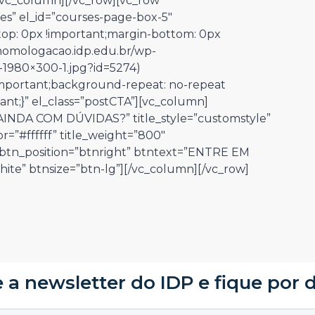
[/vc_column][/vc_row][vc_row
es” el_id=”courses-page-box-5″
op: 0px !important;margin-bottom: 0px
/homologacao.idp.edu.br/wp-
-1980×300-1.jpg?id=5274)
!important;background-repeat: no-repeat
ant;}” el_class=”postCTA”][vc_column]
”AINDA COM DÚVIDAS?” title_style=”customstyle”
or=”#ffffff” title_weight=”800″
″ btn_position=”btnright” btntext=”ENTRE EM
ite” btnsize=”btn-lg”][/vc_column][/vc_row]
 a newsletter do IDP e fique por 