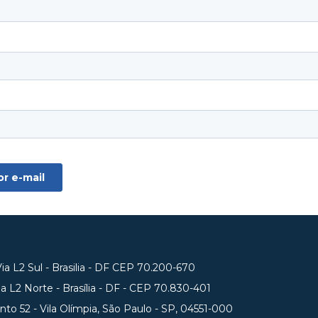
a L2 Sul - Brasilia - DF CEP 70.200-670
 L2 Norte - Brasília - DF - CEP 70.830-401
unto 52 - Vila Olímpia, São Paulo - SP, 04551-000