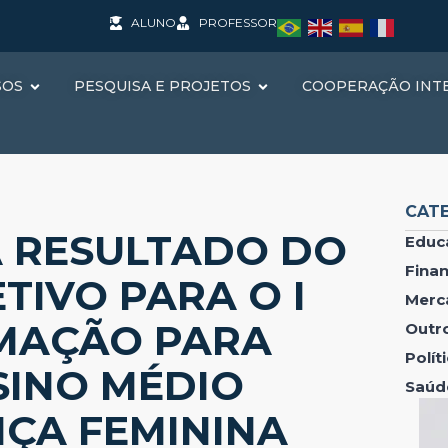
ALUNO
PROFESSOR
SOS
PESQUISA E PROJETOS
COOPERAÇÃO INT
CAT
A RESULTADO DO
Educ
Fina
TIVO PARA O I
Merc
MAÇÃO PARA
Outr
Polí
SINO MÉDIO
Saúd
NÇA FEMININA