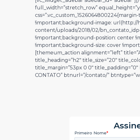
[vc_widget_sidebar sidebar_id=”sidebar”]
full_width=”stretch_row” equal_height=”y
css=”.vc_custom_1526064800224{margin-t
!important;background-image: url(http:/
content/uploads/2018/02/bn_contato_idp
!important;background-position: center 
!important;background-size: cover !import
[themeum_action alignment=”left” title=
title_heading=”h2″ title_size=”20″ title_col
title_margin=”53px 0 0″ title_padding=”0
CONTATO” btnurl=”/contato/” btntype=”wh
Assine