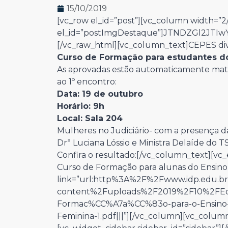
15/10/2019
[vc_row el_id=”post”][vc_column width=”2/
el_id=”postImgDestaque”]JTNDZGl2JT
[/vc_raw_html][vc_column_text]CEPES div
Curso de Formação para estudantes d
As aprovadas estão automaticamente mat
ao 1º encontro:
Data: 19 de outubro
Horário:
9h
Local: Sala 204
Mulheres no Judiciário- com a presença da
Drª Luciana Lóssio e Ministra Delaíde do T
Confira o resultado:[/vc_column_text][vc_
Curso de Formação para alunas do Ensino
link=”url:http%3A%2F%2Fwww.idp.edu.b
content%2Fuploads%2F2019%2F10%2FEdit
Formac%CC%A7a%CC%83o-para-o-Ensino
Feminina-1.pdf|||”][/vc_column][vc_column