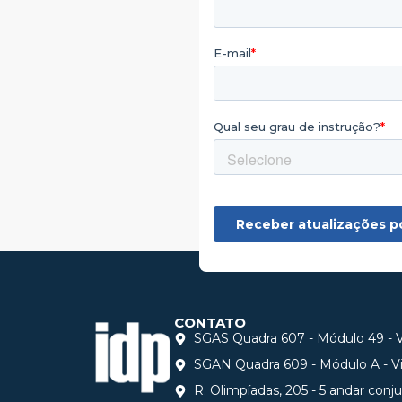
CONTATO
SGAS Quadra 607 - Módulo 49 - Vi
SGAN Quadra 609 - Módulo A - Via
R. Olimpíadas, 205 - 5 andar conj