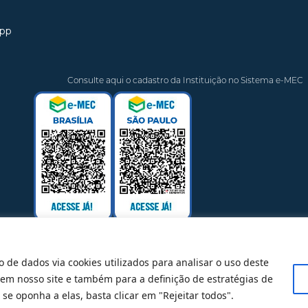
app
Consulte aqui o cadastro da Instituição no Sistema e-MEC
o de dados via cookies utilizados para analisar o uso deste
 em nosso site e também para a definição de estratégias de
@ 2025 Todos Direitos Reservados
se oponha a elas, basta clicar em "Rejeitar todos".