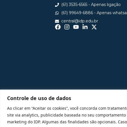
(61) 3535-6565 - Apenas ligação
(61) 99649-6886 - Apenas whats
central@idp.edu.br
Controle de uso de dados
Ao clicar em “Aceitar os cookies”, você concorda com tratament
site via analytics, publicidade baseada no seu comportamento
marketing do IDP. Algumas das finalidades são opcionais. Caso 