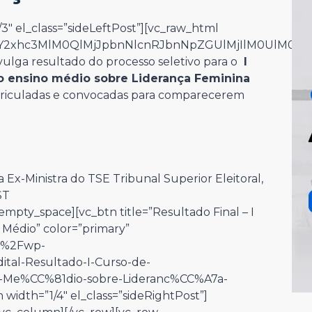
3″ el_class=”sideLeftPost”][vc_raw_html
IwY2xhc3MlM0QlMjJpbnNlcnRJbnNpZGUlMjIlM0UlM0M
ulga resultado do processo seletivo para o
I
o ensino médio sobre Liderança Feminina
riculadas e convocadas para comparecerem
 Ex-Ministra do TSE Tribunal Superior Eleitoral,
ST
empty_space][vc_btn title=”Resultado Final – I
 Médio” color=”primary”
r%2Fwp-
al-Resultado-I-Curso-de-
-Me%CC%81dio-sobre-Lideranc%CC%A7a-
 width=”1/4″ el_class=”sideRightPost”]