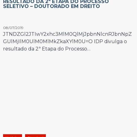
RESULTADO DA 2ª ETAPA DO PROCESSO
SELETIVO – DOUTORADO EM DREITO
08/07/2019
JTNDZGl2JTIwY2xhc3MlM0QlMjJpbnNlcnRJbnNpZ
GUlMjIlM0UlM0MlMkZkaXYlM0U=O IDP divulga o
resultado da 2ª Etapa do Processo…