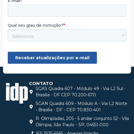
CONTATO
SGAS Quadra 607 - Módulo 49 - Via L2 Sul -
Brasilia - DF CEP 70.200-670
SGAN Quadra 609 - Módulo A - Via L2 Norte
- Brasília - DF - CEP 70.830-401
R. Olimpíadas, 205 - 5 andar conjunto 52 - Vila
Olímpia, São Paulo - SP, 04551-000
(61) 3535-6565 - Apenas ligação