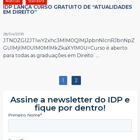
Notícias
Standard
IDP LANÇA CURSO GRATUITO DE “ATUALIDADES
EM DIREITO”
28/04/2019
JTNDZGl2JTIwY2xhc3MlM0QlMjJpbnNlcnRJbnNpZ
GUlMjIlM0UlM0MlMkZkaXYlM0U=Curso é aberto
para todas as graduações em Direito …
1
2
Assine a newsletter do IDP e
fique por dentro!