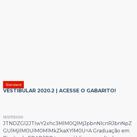
Standard
VESTIBULAR 2020.2 | ACESSE O GABARITO!
13/07/2020
JTNDZGl2JTIwY2xhc3MlM0QlMjJpbnNlcnRJbnNpZ
GUlMjIlM0UlM0MlMkZkaXYlM0U=A Graduação em