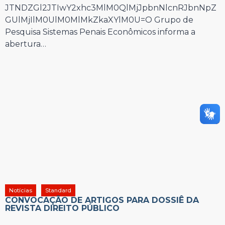
JTNDZGl2JTIwY2xhc3MlM0QlMjJpbnNlcnRJbnNpZ
GUlMjIlM0UlM0MlMkZkaXYlM0U=O Grupo de
Pesquisa Sistemas Penais Econômicos informa a
abertura…
Notícias
Standard
CONVOCAÇÃO DE ARTIGOS PARA DOSSIÊ DA
REVISTA DIREITO PÚBLICO