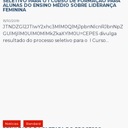
SELETIVO PARA O I CURSO DE FORMAÇÃO PARA
ALUNAS DO ENSINO MÉDIO SOBRE LIDERANÇA
FEMININA
15/10/2019
JTNDZGl2JTIwY2xhc3MlM0QlMjJpbnNlcnRJbnNpZ
GUlMjIlM0UlM0MlMkZkaXYlM0U=CEPES divulga
resultado do processo seletivo para o I Curso…
Notícias
Standard