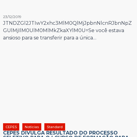
23/12/2019
JTNDZGl2JTIwY2xhc3MlM0QlMjJpbnNlcnRJbnNpZ
GUlMjIlM0UlM0MlMkZkaXYlM0U=Se você estava
ansioso para se transferir para a única…
CEPES
Notícias
Standard
CEPES DIVULGA RESULTADO DO PROCESSO