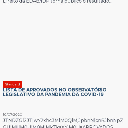
Direito da EDAB/IDP torna público o resultado…
Standard
LISTA DE APROVADOS NO OBSERVATÓRIO
LEGISLATIVO DA PANDEMIA DA COVID-19
10/07/2020
JTNDZGl2JTIwY2xhc3MlM0QlMjJpbnNlcnRJbnNpZ
GUlMjIlM0UlM0MlMkZkaXYlM0U=APROVADOS