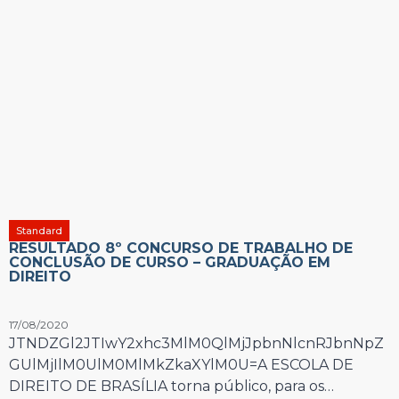
Standard
RESULTADO 8º CONCURSO DE TRABALHO DE
CONCLUSÃO DE CURSO – GRADUAÇÃO EM
DIREITO
17/08/2020
JTNDZGl2JTIwY2xhc3MlM0QlMjJpbnNlcnRJbnNpZ
GUlMjIlM0UlM0MlMkZkaXYlM0U=A ESCOLA DE
DIREITO DE BRASÍLIA torna público, para os…