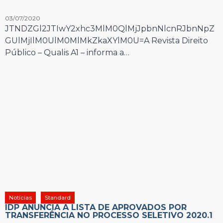
03/07/2020
JTNDZGl2JTIwY2xhc3MlM0QlMjJpbnNlcnRJbnNpZ
GUlMjIlM0UlM0MlMkZkaXYlM0U=A Revista Direito
Público – Qualis A1 – informa a…
Notícias
Standard
IDP ANUNCIA A LISTA DE APROVADOS POR
TRANSFERÊNCIA NO PROCESSO SELETIVO 2020.1