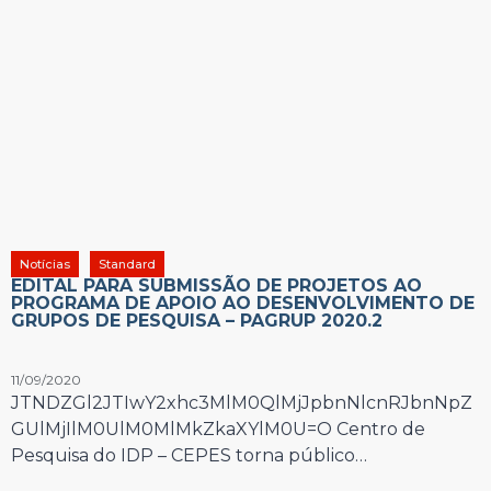
Notícias
Standard
EDITAL PARA SUBMISSÃO DE PROJETOS AO
PROGRAMA DE APOIO AO DESENVOLVIMENTO DE
GRUPOS DE PESQUISA – PAGRUP 2020.2
11/09/2020
JTNDZGl2JTIwY2xhc3MlM0QlMjJpbnNlcnRJbnNpZ
GUlMjIlM0UlM0MlMkZkaXYlM0U=O Centro de
Pesquisa do IDP – CEPES torna público…