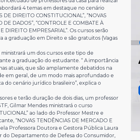
nceituado de professores da casa para realizar
o abordará 4 temas em destaque no cenário
UAIS DE DIREITO CONSTITUCIONAL”, “NOVAS
 DE DADOS”, “CONTROLE E COMBATE À
 DIREITO EMPRESARIAL”. Os cursos serão
ara a graduação em Direito e são gratuitos (Vagas
 ministrará um dos cursos este tipo de
ante a graduação do estudante. “ A importância
mas atuais, que são amplamente debatidos na
dade em geral, de um modo mais aprofundado e
a do cenário jurídico brasileiro”, explica o
sores e terão duração de dois dias, um professor
 STF, Gilmar Mendes ministrará o curso
CIONAL” ao lado do Professor Mestre e
avalcante, “NOVAS TENDÊNCIAS DE MERCADO E
la Professora Doutora e Gestora Pública
Laura
tor do Departamento de Defesa do Consumidor,