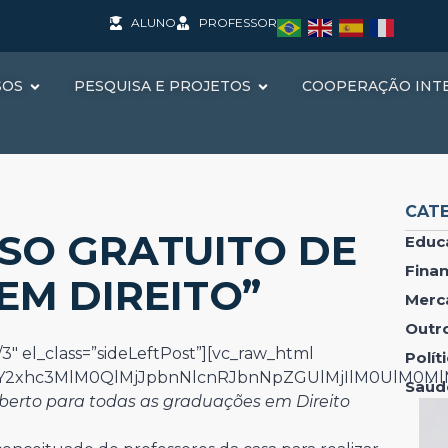
ALUNO
PROFESSOR
SOS
PESQUISA E PROJETOS
COOPERAÇÃO INT
CAT
SO GRATUITO DE
Educ
Fina
EM DIREITO”
Merc
Outr
3″ el_class=”sideLeftPost”][vc_raw_html
Polí
IwY2xhc3MlM0QlMjJpbnNlcnRJbnNpZGUlMjIlM0UlM0M
Saúd
berto para todas as graduações em Direito