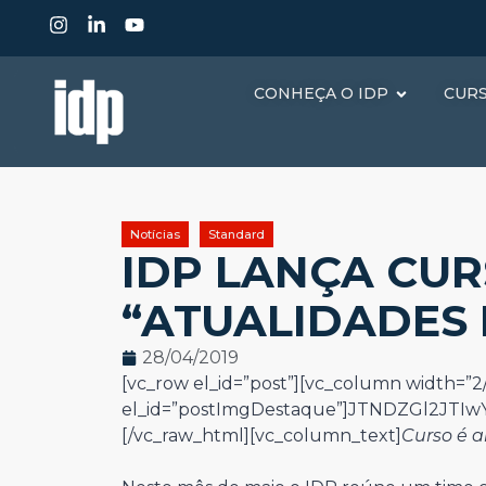
CONHEÇA O IDP
CUR
Notícias
Standard
IDP LANÇA CUR
“ATUALIDADES 
28/04/2019
[vc_row el_id=”post”][vc_column width=”2/
el_id=”postImgDestaque”]JTNDZGl2JT
[/vc_raw_html][vc_column_text]
Curso é a