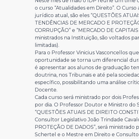
Neste mês de maio o IDP reúne um time co
o curso “Atualidades em Direito”. O Curs
jurídico atual, são eles “QUESTÕES AT
TENDÊNCIAS DE MERCADO E PROTEÇÃO
CORRUPÇÃO” e “MERCADO DE CAPITAIS E
ministrados na Instituição, são voltados p
limitadas).
Para o Professor Vinicius Vasconcellos que
oportunidade se torna um diferencial dur
é apresentar aos alunos de graduação te
doutrina, nos Tribunais e até pela socie
específico, possibilitando uma análise crític
Docente.
Cada curso será ministrado por dois Profes
por dia. O Professor Doutor e Ministro do
“QUESTÕES ATUAIS DE DIREITO CONSTITU
Consultor Legislativo João Trindade C
PROTEÇÃO DE DADOS”, será ministrado pe
Schertel e o Mestre em Direito e Consul