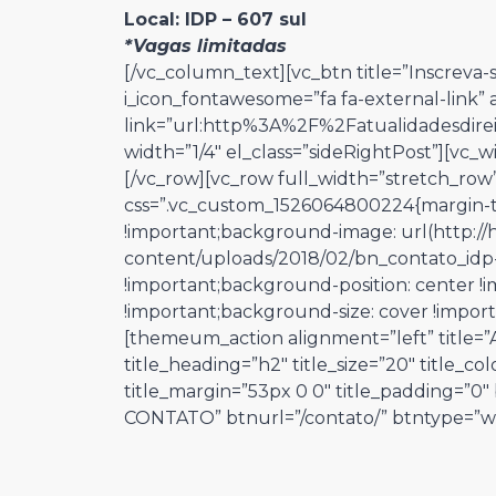
Local: IDP – 607 sul
*Vagas limitadas
[/vc_column_text][vc_btn title=”Inscreva-s
i_icon_fontawesome=”fa fa-external-link”
link=”url:http%3A%2F%2Fatualidadesdirei
width=”1/4″ el_class=”sideRightPost”][vc_
[/vc_row][vc_row full_width=”stretch_row
css=”.vc_custom_1526064800224{margin-t
!important;background-image: url(http:/
content/uploads/2018/02/bn_contato_idp
!important;background-position: center 
!important;background-size: cover !import
[themeum_action alignment=”left” title=
title_heading=”h2″ title_size=”20″ title_col
title_margin=”53px 0 0″ title_padding=”0
CONTATO” btnurl=”/contato/” btntype=”wh