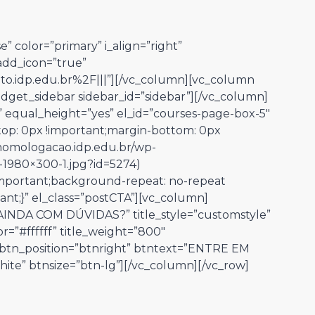
e” color=”primary” i_align=”right”
 add_icon=”true”
to.idp.edu.br%2F|||”][/vc_column][vc_column
widget_sidebar sidebar_id=”sidebar”][/vc_column]
” equal_height=”yes” el_id=”courses-page-box-5″
op: 0px !important;margin-bottom: 0px
/homologacao.idp.edu.br/wp-
-1980×300-1.jpg?id=5274)
!important;background-repeat: no-repeat
ant;}” el_class=”postCTA”][vc_column]
”AINDA COM DÚVIDAS?” title_style=”customstyle”
or=”#ffffff” title_weight=”800″
″ btn_position=”btnright” btntext=”ENTRE EM
ite” btnsize=”btn-lg”][/vc_column][/vc_row]