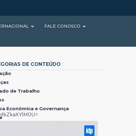
ERNACIONAL
FALE CONOSCO
EGORIAS DE CONTEÚDO
ação
nças
ado de Trabalho
os
tica Econômica e Governança
lMkZkaXYlM0U=
e