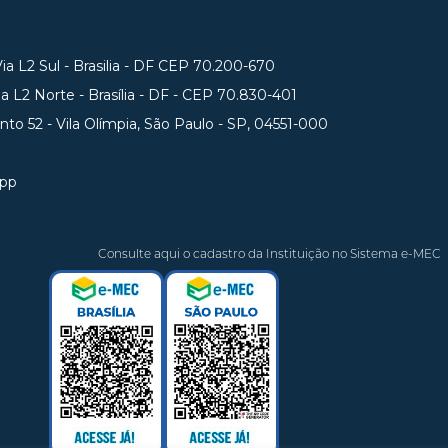
a L2 Sul - Brasilia - DF CEP 70.200-670
 L2 Norte - Brasília - DF - CEP 70.830-401
unto 52 - Vila Olímpia, São Paulo - SP, 04551-000
app
Consulte aqui o cadastro da Instituição no Sistema e-MEC