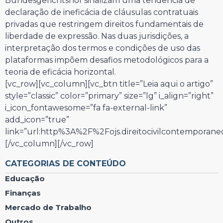
Bundesgerichtshof sinalizam uma tendência de
declaração de ineficácia de cláusulas contratuais
privadas que restringem direitos fundamentais de
liberdade de expressão. Nas duas jurisdições, a
interpretação dos termos e condições de uso das
plataformas impõem desafios metodológicos para a
teoria de eficácia horizontal.
[vc_row][vc_column][vc_btn title=”Leia aqui o artigo”
style=”classic” color=”primary” size=”lg” i_align=”right”
i_icon_fontawesome=”fa fa-external-link”
add_icon=”true”
link=”url:http%3A%2F%2Fojs.direitocivilcontempora
[/vc_column][/vc_row]
CATEGORIAS DE CONTEÚDO
Educação
Finanças
Mercado de Trabalho
Outros