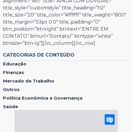
alignment=”left” title=”AINDA COM DÚVIDAS?”
title_style=”customstyle” title_heading=”h2″
title_size=”20″ title_color=”#ffffff” title_weight=”800″
title_margin=”53px 0 0″ title_padding=”0″
btn_position=”btnright” btntext=”ENTRE EM
CONTATO” btnurl=”/contato/” btntype=”white”
btnsize=”btn-lg”][/vc_column][/vc_row]
CATEGORIAS DE CONTEÚDO
Educação
Finanças
Mercado de Trabalho
Outros
Política Econômica e Governança
Saúde