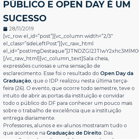
PÚBLICO E OPEN DAY É UM
SUCESSO
28/11/2019
[vc_row el_id=”post”][vc_column width=”2/3″
el_class=”sideLeftPost”][vc_raw_html
el_id=”postImgDestaque”]JTNDZGl2JTIwY2xhc3Ml
[/vc_raw_html][vc_column_text]Sala cheia,
expressões curiosas e uma sensação de
esclarecimento. Esse foi o resultado do
Open Day da
Graduação
, que o IDP realizou nesta última terça-
feira (26). O evento, que ocorre todo semestre, teve o
intuito de abrir as portas da instituição e convidar
todo o público do DF para conhecer um pouco mais
sobre o trabalho de excelência que a instituição
entrega diariamente.
Professores, alunos e ex-alunos mostraram tudo o
que acontece na
Graduação de Direito
. Das