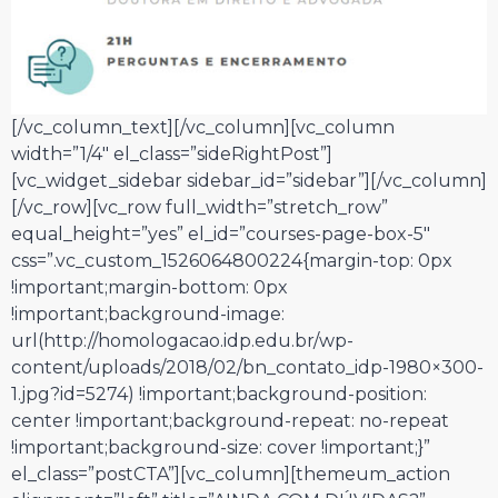
[/vc_column_text][/vc_column][vc_column
width=”1/4″ el_class=”sideRightPost”]
[vc_widget_sidebar sidebar_id=”sidebar”][/vc_column]
[/vc_row][vc_row full_width=”stretch_row”
equal_height=”yes” el_id=”courses-page-box-5″
css=”.vc_custom_1526064800224{margin-top: 0px
!important;margin-bottom: 0px
!important;background-image:
url(http://homologacao.idp.edu.br/wp-
content/uploads/2018/02/bn_contato_idp-1980×300-
1.jpg?id=5274) !important;background-position:
center !important;background-repeat: no-repeat
!important;background-size: cover !important;}”
el_class=”postCTA”][vc_column][themeum_action