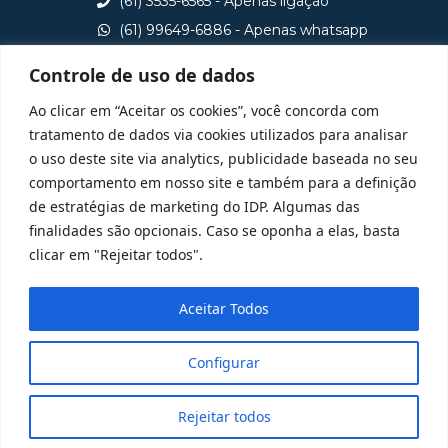
(61) 3535-6565 - Apenas ligação
(61) 99649-6886 - Apenas whatsapp
central@idp.edu.br
Controle de uso de dados
Consulte aqui o cadastro da Instituição no Sistema e-
Ao clicar em “Aceitar os cookies”, você concorda com
MEC
tratamento de dados via cookies utilizados para analisar
o uso deste site via analytics, publicidade baseada no seu
comportamento em nosso site e também para a definição
de estratégias de marketing do IDP. Algumas das
finalidades são opcionais. Caso se oponha a elas, basta
clicar em "Rejeitar todos".
Aceitar Todos
Configurar
Rejeitar todos
@ 2025 Todos Direitos Reservados